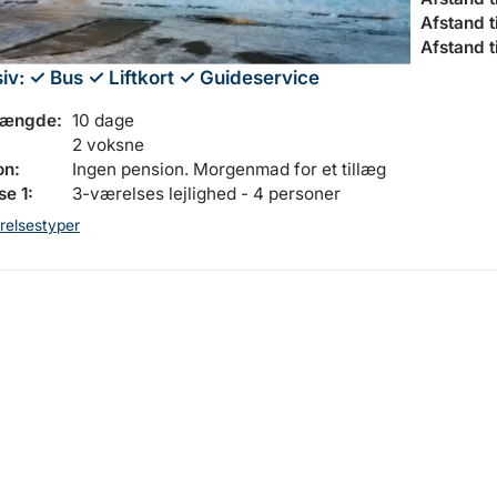
Afstand til
Afstand t
siv:
✓ Bus
✓ Liftkort
✓ Guideservice
længde:
10 dage
2 voksne
on:
Ingen pension. Morgenmad for et tillæg
e 1:
3-værelses lejlighed - 4 personer
relsestyper