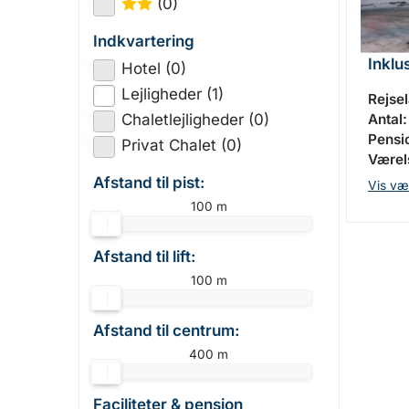
(0)
★
★
Indkvartering
Inklu
Hotel (0)
Lejligheder (1)
Rejse
Antal:
Chaletlejligheder (0)
Pensi
Privat Chalet (0)
Værels
Afstand til pist:
Vis væ
100 m
Afstand til lift:
100 m
Afstand til centrum:
400 m
Faciliteter & pension