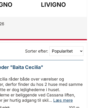
IGNO
LIVIGNO
LIV
026
Sorter efter:
eder "Baita Cecilia"
cilia råder både over værelser og
der, derfor finder du hos 2 huse med samme
tte er dog lejlighederne i huset.
derne er beliggende ved Cassana liften,
 jer hurtig adgang til skil...
Læs mere
l pist:
100 m