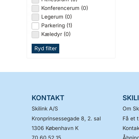
Konferencerum (0)
Legerum (0)
Parkering (1)
Kæledyr (0)
Ryd filter
KONTAKT
SKIL
Skilink A/S
Om Ski
Kronprinsessegade 8, 2. sal
Få et t
1306
København K
Kontak
70 60 52 15
Åbning