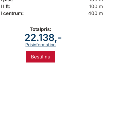
 lift:
100 m
il centrum:
400 m
Totalpris:
22.138,-
Prisinformation
Bestil nu