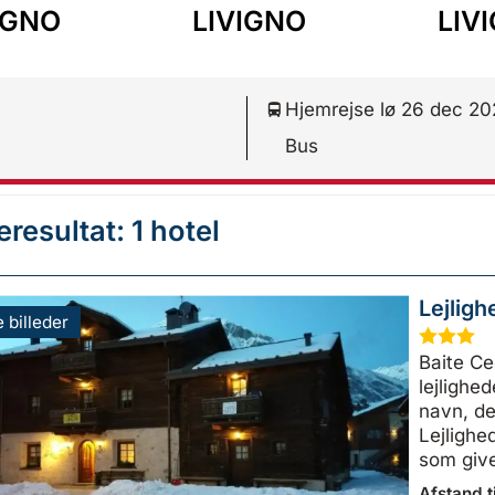
IGNO
LIVIGNO
LIV
Hjemrejse lø 26 dec 2
Bus
resultat: 1 hotel
Lejligh
e billeder
★
★
★
Baite Ce
lejlighe
navn, de
Lejlighe
som giver
Afstand ti