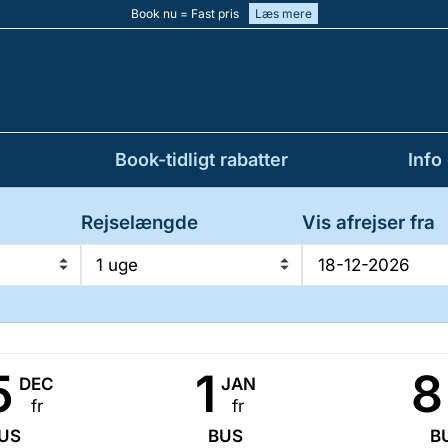
Book nu = Fast pris
Læs mere
Book-tidligt rabatter
Info
Rejselængde
Vis afrejser fra
1 uge
5
1
8
DEC
JAN
fr
fr
US
BUS
B