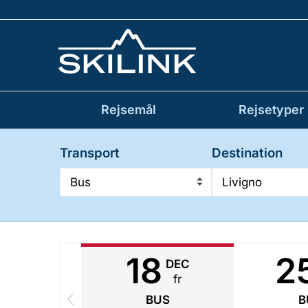
Rejsemål
Rejsetyper
Transport
Destination
Bus
Livigno
18
2
DEC
fr
BUS
B