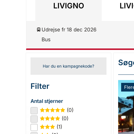
LIVIGNO
LIV
Udrejse fr 18 dec 2026
Bus
Søge
Har du en kampagnekode?
Filter
Fler
Antal stjerner
(0)
★
★
★
★
★
(0)
★
★
★
★
(1)
★
★
★