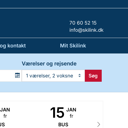
70 60 52 15
info@skilink.dk
 og kontakt
Mit Skilink
Værelser og rejsende
Søg
1 værelser, 2 voksne
15
2
JAN
JAN
fr
fr
US
BUS
B