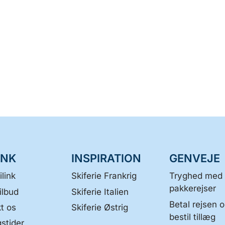
INK
INSPIRATION
GENVEJE
link
Skiferie Frankrig
Tryghed med
pakkerejser
ilbud
Skiferie Italien
Betal rejsen 
t os
Skiferie Østrig
bestil tillæg
stider