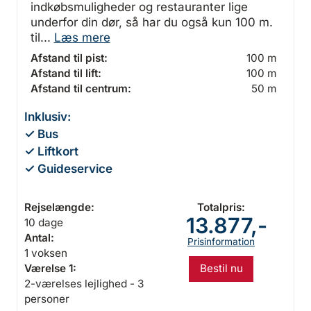
indkøbsmuligheder og restauranter lige
underfor din dør, så har du også kun 100 m.
til...
Læs mere
Afstand til pist:
100 m
Afstand til lift:
100 m
Afstand til centrum:
50 m
Inklusiv:
✓ Bus
✓ Liftkort
✓ Guideservice
Rejselængde:
Totalpris:
13.877,-
10 dage
Antal:
Prisinformation
1 voksen
Bestil nu
Værelse 1:
2-værelses lejlighed - 3
personer