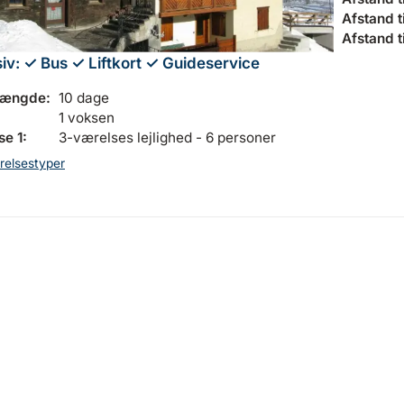
Afstand til
Afstand t
siv:
✓ Bus
✓ Liftkort
✓ Guideservice
længde:
10 dage
1 voksen
e 1:
3-værelses lejlighed - 6 personer
relsestyper