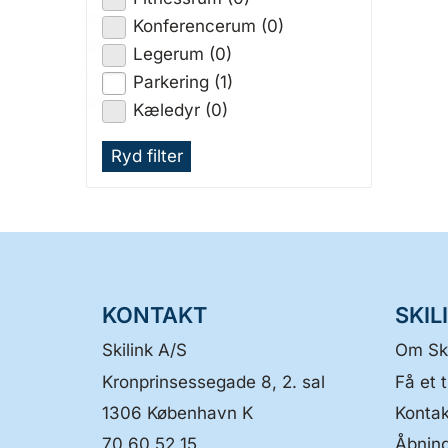
Konferencerum (0)
Legerum (0)
Parkering (1)
Kæledyr (0)
Ryd filter
KONTAKT
SKIL
Skilink A/S
Om Ski
Kronprinsessegade 8, 2. sal
Få et t
1306
København K
Kontak
70 60 52 15
Åbning