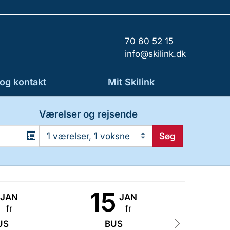
70 60 52 15
info@skilink.dk
 og kontakt
Mit Skilink
Værelser og rejsende
Søg
1 værelser, 1 voksne
15
2
JAN
JAN
fr
fr
US
BUS
B