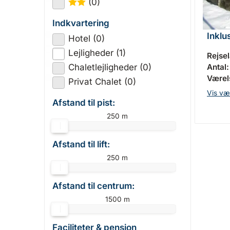
(0)
★
★
Indkvartering
Inklu
Hotel (0)
Lejligheder (1)
Rejse
Antal:
Chaletlejligheder (0)
Værels
Privat Chalet (0)
Vis væ
Afstand til pist:
250 m
Afstand til lift:
250 m
Afstand til centrum:
1500 m
Faciliteter & pension