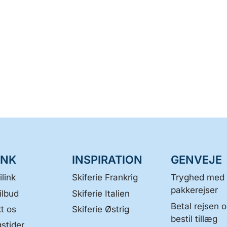
INK
INSPIRATION
GENVEJE
link
Skiferie Frankrig
Tryghed med
pakkerejser
ilbud
Skiferie Italien
Betal rejsen 
t os
Skiferie Østrig
bestil tillæg
stider