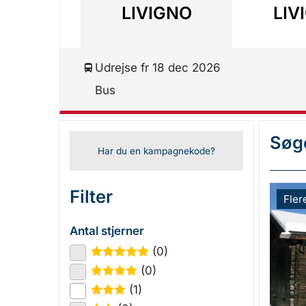
LIVIGNO
LIV
Udrejse fr 18 dec 2026
Bus
Søge
Har du en kampagnekode?
Filter
Fler
Antal stjerner
(0)
★
★
★
★
★
(0)
★
★
★
★
(1)
★
★
★