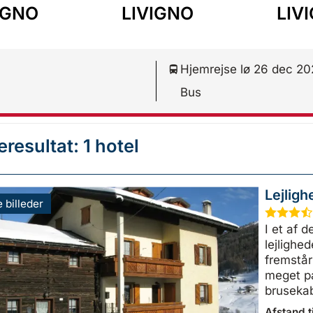
IGNO
LIVIGNO
LIV
Hjemrejse lø 26 dec 2
Bus
resultat: 1 hotel
Lejligh
e billeder
★
★
★
I et af 
lejlighe
fremstår 
meget p
bruseka
Afstand ti