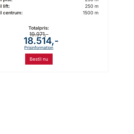
 lift:
250 m
il centrum:
1500 m
Totalpris:
19.971,-
18.514,-
Prisinformation
Bestil nu