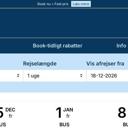
Book nu = Fast pris
Læs mere
Book-tidligt rabatter
Info
Rejselængde
Vis afrejser fra
1 uge
5
1
8
DEC
JAN
fr
fr
US
BUS
B