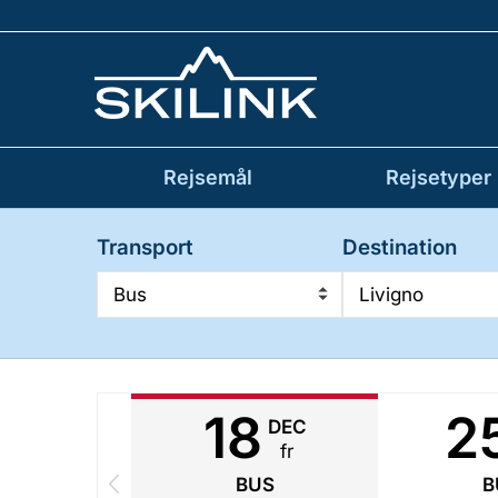
Rejsemål
Rejsetyper
Transport
Destination
Bus
Livigno
18
2
DEC
fr
BUS
B