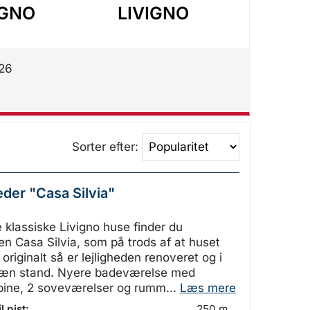
IGNO
LIVIGNO
LIV
026
Sorter efter:
eder "Casa Silvia"
½
de klassiske Livigno huse finder du
den Casa Silvia, som på trods af at huset
originalt så er lejligheden renoveret og i
æn stand. Nyere badeværelse med
bine, 2 soveværelser og rumm...
Læs mere
l pist:
250 m