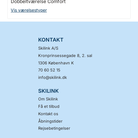
Dobbeltværelse Comfort
Vis værelsestyper
KONTAKT
Skilink A/S
Kronprinsessegade 8, 2. sal
1306
København K
70 60 52 15
info@skilink.dk
SKILINK
Om Skilink
Få et tilbud
Kontakt os
Åbningstider
Rejsebetingelser