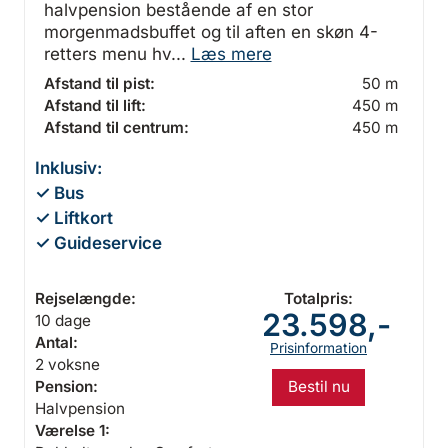
halvpension bestående af en stor
morgenmadsbuffet og til aften en skøn 4-
retters menu hv...
Læs mere
Afstand til pist:
50 m
Afstand til lift:
450 m
Afstand til centrum:
450 m
Inklusiv:
✓ Bus
✓ Liftkort
✓ Guideservice
Rejselængde:
Totalpris:
23.598,-
10 dage
Antal:
Prisinformation
2 voksne
Bestil nu
Pension:
Halvpension
Værelse 1: