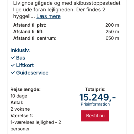
Livignos gågade og med skibusstoppestedet
lige ude foran lejligheden. Der findes 2
hyggeli...
Læs mere
Afstand til pist:
200 m
Afstand til lift:
250 m
Afstand til centrum:
650 m
Inklusiv:
✓ Bus
✓ Liftkort
✓ Guideservice
Rejselængde:
Totalpris:
15.249,-
10 dage
Antal:
Prisinformation
2 voksne
Bestil nu
Værelse 1:
1-værelses lejlighed - 2
personer