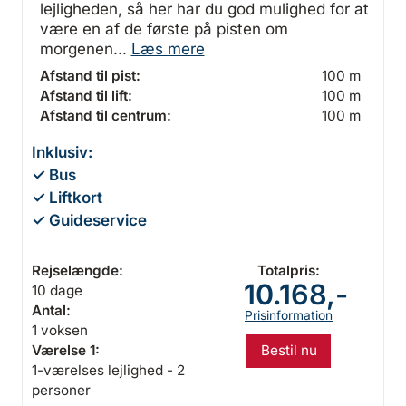
lejligheden, så her har du god mulighed for at
være en af de første på pisten om
morgenen...
Læs mere
Afstand til pist:
100 m
Afstand til lift:
100 m
Afstand til centrum:
100 m
Inklusiv:
✓ Bus
✓ Liftkort
✓ Guideservice
Rejselængde:
Totalpris:
10.168,-
10 dage
Antal:
Prisinformation
1 voksen
Bestil nu
Værelse 1:
1-værelses lejlighed - 2
personer