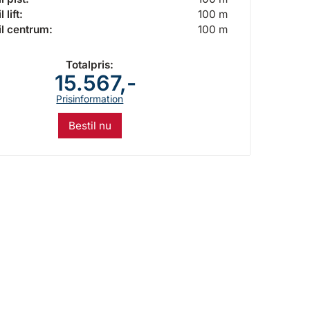
 lift:
100 m
il centrum:
100 m
Totalpris:
15.567,-
Prisinformation
Bestil nu