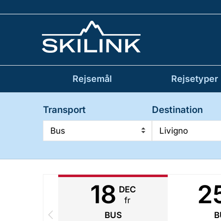
Rejsemål
Rejsetyper
Transport
Destination
Bus
Livigno
18
2
DEC
fr
BUS
B