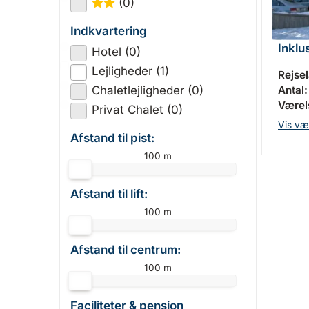
(0)
★
★
Indkvartering
Inklu
Hotel (0)
Lejligheder (1)
Rejse
Antal:
Chaletlejligheder (0)
Værels
Privat Chalet (0)
Vis væ
Afstand til pist:
100 m
Afstand til lift:
100 m
Afstand til centrum:
100 m
Faciliteter & pension