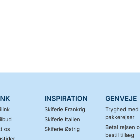
INK
INSPIRATION
GENVEJE
link
Skiferie Frankrig
Tryghed med
pakkerejser
ilbud
Skiferie Italien
Betal rejsen 
t os
Skiferie Østrig
bestil tillæg
stider