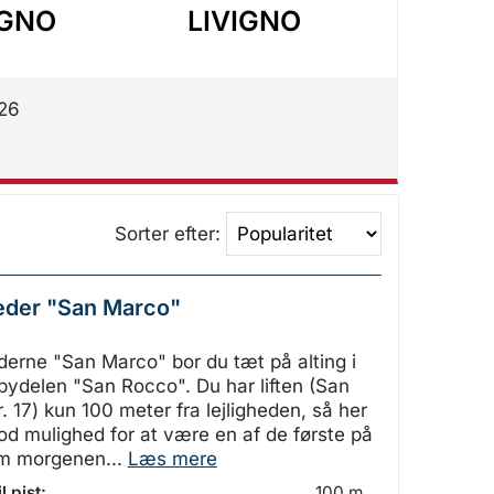
IGNO
LIVIGNO
LIV
026
Sorter efter:
heder "San Marco"
hederne "San Marco" bor du tæt på alting i
bydelen "San Rocco". Du har liften (San
. 17) kun 100 meter fra lejligheden, så her
od mulighed for at være en af de første på
om morgenen...
Læs mere
l pist:
100 m