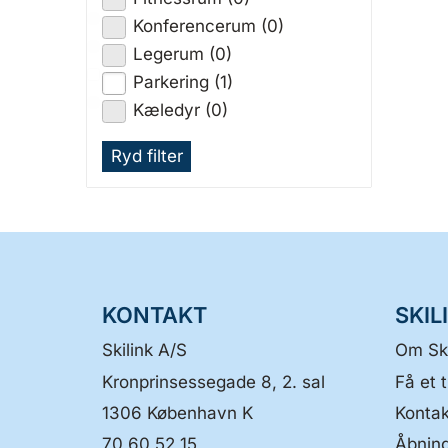
Konferencerum (0)
Legerum (0)
Parkering (1)
Kæledyr (0)
Ryd filter
KONTAKT
SKIL
Skilink A/S
Om Ski
Kronprinsessegade 8, 2. sal
Få et t
1306
København K
Kontak
70 60 52 15
Åbning