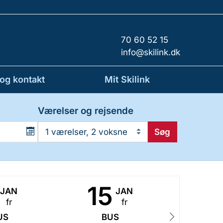
70 60 52 15
info@skilink.dk
 og kontakt
Mit Skilink
Værelser og rejsende
Søg
1 værelser, 2 voksne
15
2
JAN
JAN
fr
fr
US
BUS
B