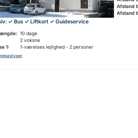
Afstand til
Afstand t
siv:
✓ Bus
✓ Liftkort
✓ Guideservice
længde:
10 dage
2 voksne
e 1:
1-værelses lejlighed - 2 personer
relsestyper