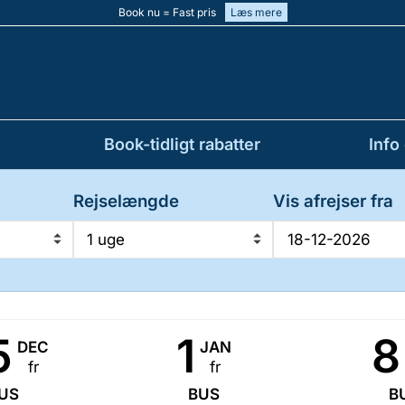
Book nu = Fast pris
Læs mere
Book-tidligt rabatter
Info
Rejselængde
Vis afrejser fra
1 uge
5
1
8
DEC
JAN
fr
fr
US
BUS
B