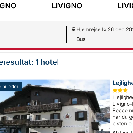
IGNO
LIVIGNO
LIV
Hjemrejse lø 26 dec 2
Bus
resultat: 1 hotel
Lejlig
e billeder
★
★
★
I lejlig
Livigno-
Rocco nr
har du g
pisten 
Afstand ti