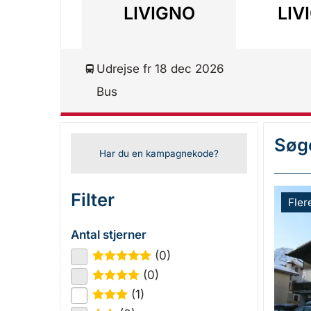
LIVIGNO
LIV
Udrejse fr 18 dec 2026
Bus
Søge
Har du en kampagnekode?
Filter
Fler
Antal stjerner
(0)
★
★
★
★
★
(0)
★
★
★
★
(1)
★
★
★