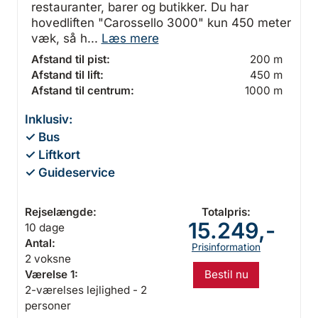
restauranter, barer og butikker. Du har
hovedliften "Carossello 3000" kun 450 meter
væk, så h...
Læs mere
Afstand til pist:
200 m
Afstand til lift:
450 m
Afstand til centrum:
1000 m
Inklusiv:
✓ Bus
✓ Liftkort
✓ Guideservice
Rejselængde:
Totalpris:
15.249,-
10 dage
Antal:
Prisinformation
2 voksne
Bestil nu
Værelse 1:
2-værelses lejlighed - 2
personer