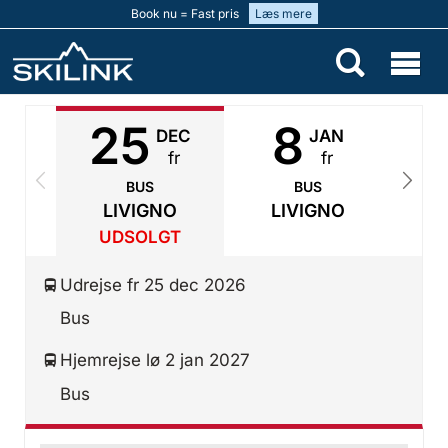
Book nu = Fast pris
Læs mere
25
8
DEC
JAN
fr
fr
BUS
BUS
LIVIGNO
LIVIGNO
UDSOLGT
Udrejse fr 25 dec 2026
Bus
Hjemrejse lø 2 jan 2027
Bus