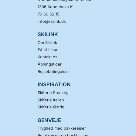
1306
København K
70 60 52 15
info@skilink.dk
SKILINK
Om Skilink
Få et tilbud
Kontakt os
Åbningstider
Rejsebetingelser
INSPIRATION
Skiferie Frankrig
Skiferie Italien
Skiferie Østrig
GENVEJE
Tryghed med pakkerejser
Betal rejsen og bestil tillæg