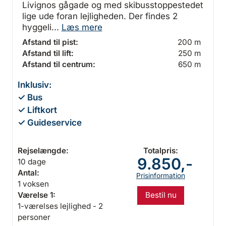
Livignos gågade og med skibusstoppestedet
lige ude foran lejligheden. Der findes 2
hyggeli...
Læs mere
Afstand til pist:
200 m
Afstand til lift:
250 m
Afstand til centrum:
650 m
Inklusiv:
✓ Bus
✓ Liftkort
✓ Guideservice
Rejselængde:
Totalpris:
9.850,-
10 dage
Antal:
Prisinformation
1 voksen
Bestil nu
Værelse 1:
1-værelses lejlighed - 2
personer