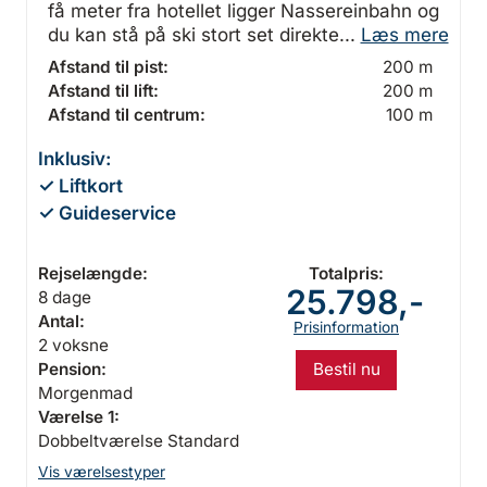
få meter fra hotellet ligger Nassereinbahn og
du kan stå på ski stort set direkte...
Læs mere
Afstand til pist:
200 m
Afstand til lift:
200 m
Afstand til centrum:
100 m
Inklusiv:
✓ Liftkort
✓ Guideservice
Rejselængde:
Totalpris:
25.798,-
8 dage
Antal:
Prisinformation
2 voksne
Bestil nu
Pension:
Morgenmad
Værelse 1:
Dobbeltværelse Standard
Vis værelsestyper