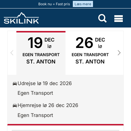
Book nu = Fast pris
Læs mere
19
26
DEC
DEC
lø
lø
EGEN TRANSPORT
EGEN TRANSPORT
EGE
ST. ANTON
ST. ANTON
S
Udrejse lø 19 dec 2026
Egen Transport
Hjemrejse lø 26 dec 2026
Egen Transport