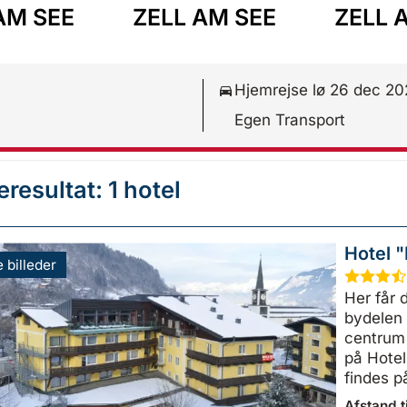
AM SEE
ZELL AM SEE
ZELL 
Hjemrejse lø 26 dec 2
Egen Transport
resultat: 1 hotel
Hotel 
e billeder
★
★
★
Her får 
bydelen 
centrum 
på Hotel
findes på
Afstand ti