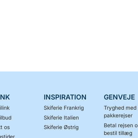
INK
INSPIRATION
GENVEJE
link
Skiferie Frankrig
Tryghed med
pakkerejser
ilbud
Skiferie Italien
Betal rejsen 
t os
Skiferie Østrig
bestil tillæg
stider