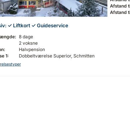
Afstand til
Afstand t
siv:
✓ Liftkort
✓ Guideservice
længde:
8 dage
2 voksne
on:
Halvpension
e 1:
Dobbeltværelse Superior, Schmitten
relsestyper