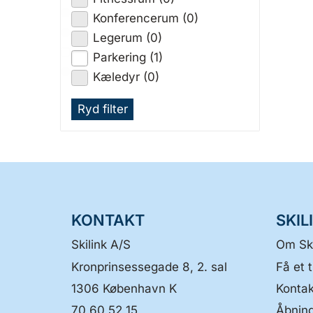
Konferencerum (0)
Legerum (0)
Parkering (1)
Kæledyr (0)
Ryd filter
KONTAKT
SKIL
Skilink A/S
Om Ski
Kronprinsessegade 8, 2. sal
Få et t
1306
København K
Kontak
70 60 52 15
Åbning