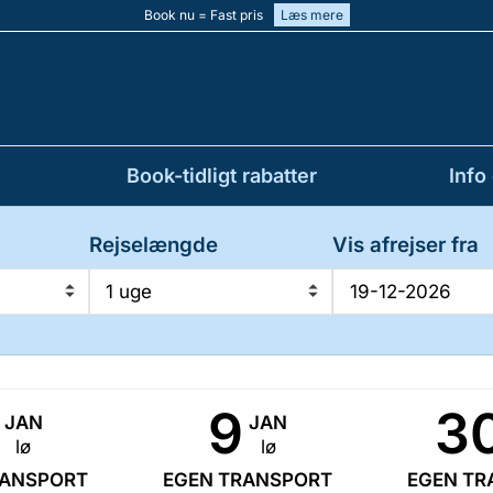
Book nu = Fast pris
Læs mere
Book-tidligt rabatter
Info
Rejselængde
Vis afrejser fra
1 uge
9
3
JAN
JAN
lø
lø
RANSPORT
EGEN TRANSPORT
EGEN TR