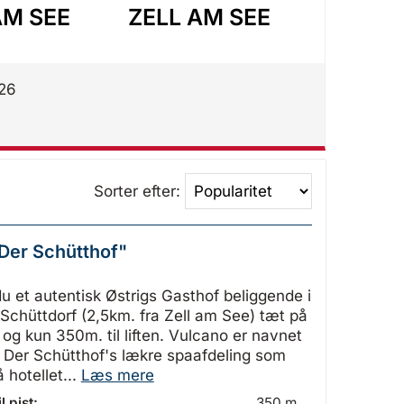
AM SEE
ZELL AM SEE
ZELL 
026
Sorter efter:
"Der Schütthof"
½
du et autentisk Østrigs Gasthof beliggende i
Schüttdorf (2,5km. fra Zell am See) tæt på
og kun 350m. til liften. Vulcano er navnet
 Der Schütthof's lækre spaafdeling som
 hotellet...
Læs mere
l pist:
350 m