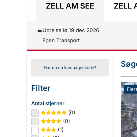
ZELL AM SEE
ZELL 
Udrejse lø 19 dec 2026
Egen Transport
Søge
Har du en kampagnekode?
Filter
Fler
Antal stjerner
(0)
★
★
★
★
★
(0)
★
★
★
★
(1)
★
★
★