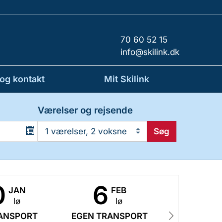
70 60 52 15
info@skilink.dk
 og kontakt
Mit Skilink
Værelser og rejsende
Søg
1 værelser, 2 voksne
0
6
1
JAN
FEB
lø
lø
ANSPORT
EGEN TRANSPORT
EGEN TR