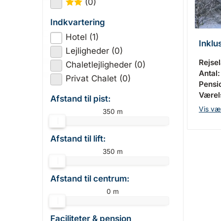
(0)
★
★
Indkvartering
Hotel (1)
Inklu
Lejligheder (0)
Rejse
Chaletlejligheder (0)
Antal:
Privat Chalet (0)
Pensi
Værels
Afstand til pist:
Vis væ
350 m
Afstand til lift:
350 m
Afstand til centrum:
0 m
Faciliteter & pension