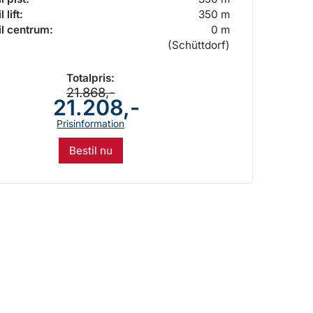
 lift:
350 m
il centrum:
0 m
(Schüttdorf)
Totalpris:
21.868,-
21.208,-
Prisinformation
Bestil nu