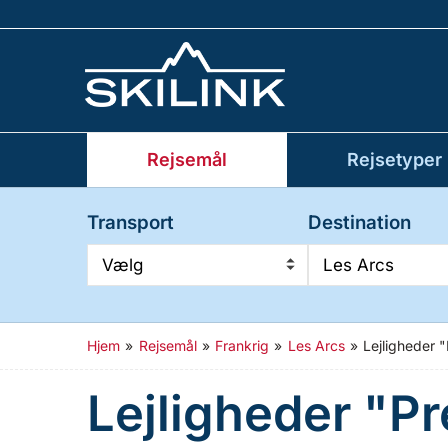
Rejsemål
Rejsetyper
Transport
Destination
Vælg
Les Arcs
Hjem
»
Rejsemål
»
Frankrig
»
Les Arcs
»
Lejligheder 
Lejligheder "P