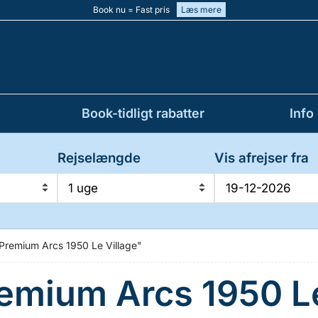
Book nu = Fast pris
Læs mere
Book-tidligt rabatter
Info
Rejselængde
Vis afrejser fra
1 uge
"Premium Arcs 1950 Le Village"
remium Arcs 1950 Le