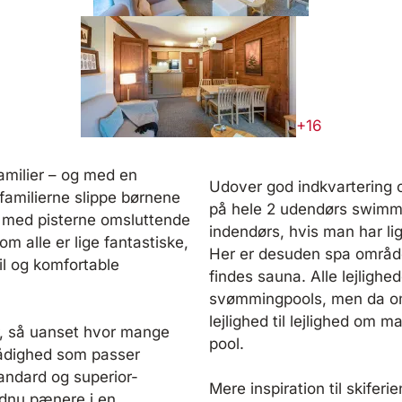
+16
amilier – og med en
Udover god indkvartering 
 familierne slippe børnene
på hele 2 udendørs swimm
0 med pisterne omsluttende
indendørs, hvis man har li
m alle er lige fantastiske,
Her er desuden spa område 
il og komfortable
findes sauna. Alle lejlighe
svømmingpools, men da områ
lejlighed til lejlighed om 
ner, så uanset hvor mange
pool.
 rådighed som passer
tandard og superior-
Mere inspiration til skiferie
ndnu pænere i en