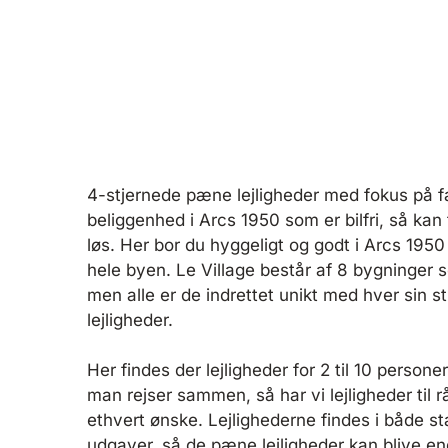
4-stjernede pæne lejligheder med fokus på f
beliggenhed i Arcs 1950 som er bilfri, så kan
løs. Her bor du hyggeligt og godt i Arcs 195
hele byen. Le Village består af 8 bygninger so
men alle er de indrettet unikt med hver sin st
lejligheder.
Her findes der lejligheder for 2 til 10 perso
man rejser sammen, så har vi lejligheder til
ethvert ønske. Lejlighederne findes i både s
udgaver, så de pæne lejligheder kan blive e