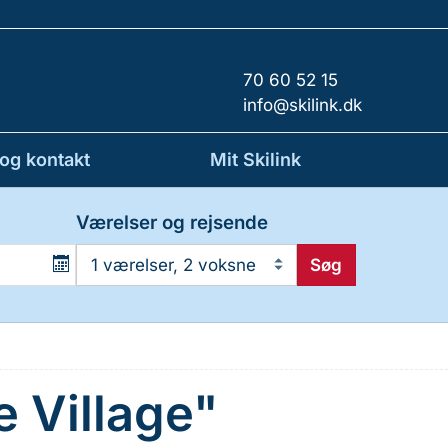
70 60 52 15
info@skilink.dk
 og kontakt
Mit Skilink
Værelser og rejsende
Søg
1 værelser, 2 voksne
 Village"