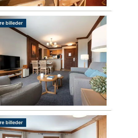
re billeder
re billeder