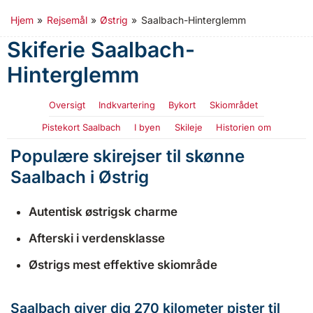
Hjem
»
Rejsemål
»
Østrig
»
Saalbach-Hinterglemm
Skiferie Saalbach-
Hinterglemm
Oversigt
Indkvartering
Bykort
Skiområdet
Pistekort Saalbach
I byen
Skileje
Historien om
Populære skirejser til skønne
Saalbach i Østrig
Autentisk østrigsk charme
Afterski i verdensklasse
Østrigs mest effektive skiområde
Saalbach giver dig 270 kilometer pister til