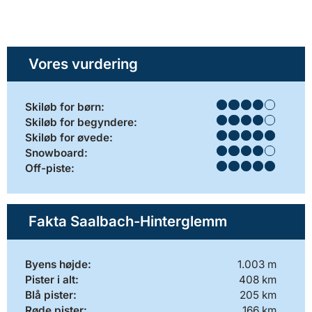
Vores vurdering
Skiløb for børn:
Skiløb for begyndere:
Skiløb for øvede:
Snowboard:
Off-piste:
Fakta Saalbach-Hinterglemm
Byens højde:
1.003 m
Pister i alt:
408 km
Blå pister:
205 km
Røde pister:
166 km