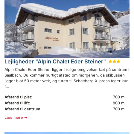
Lejligheder "Alpin Chalet Eder Steiner"
★
★
★
Alpin Chalet Eder Steiner ligger i rolige omgivelser tæt på centrum i
Saalbach. Du kommer hurtigt afsted om morgenen, da skibussen
ligger blot 50 meter væk, og turen til Schattberg X-press tager kun
f...
Afstand til pist:
700 m
Afstand til lift:
800 m
Afstand til centrum:
700 m
Læs mere