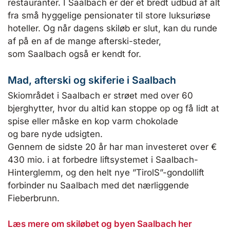
restauranter. I Saalbach er der et bredt udbud af alt
fra små hyggelige pensionater til store luksuriøse
hoteller. Og når dagens skiløb er slut, kan du runde
af på en af de mange afterski-steder,
som Saalbach også er kendt for.
Mad, afterski og skiferie i Saalbach
Skiområdet i Saalbach er strøet med over 60
bjerghytter, hvor du altid kan stoppe op og få lidt at
spise eller måske en kop varm chokolade
og bare nyde udsigten.
Gennem de sidste 20 år har man investeret over €
430 mio. i at forbedre liftsystemet i Saalbach-
Hinterglemm, og den helt nye ”TirolS”-gondollift
forbinder nu Saalbach med det nærliggende
Fieberbrunn.
Læs mere om skiløbet og byen Saalbach her