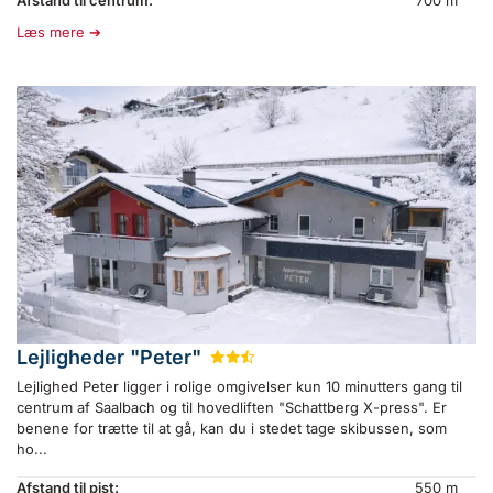
Afstand til centrum:
700 m
Læs mere
Lejligheder "Peter"
★
★
½
Lejlighed Peter ligger i rolige omgivelser kun 10 minutters gang til
centrum af Saalbach og til hovedliften "Schattberg X-press". Er
benene for trætte til at gå, kan du i stedet tage skibussen, som
ho...
Afstand til pist:
550 m