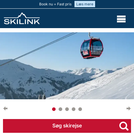
Book nu = Fast pris
Læs mere
Søg skirejse