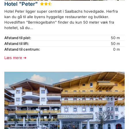
Hotel "Peter"
★
★
½
Hotel Peter ligger super centralt i Saalbachs hovedgade. Herfra
kan du gå til alle byens hyggelige restauranter og butikker.
Hovedliften "Bernkogelbahn" finder du kun 50 meter væk fra
hotellet, så du...
Afstand til pist:
50 m
Afstand til lift:
50 m
Afstand til centrum:
0 m
Læs mere