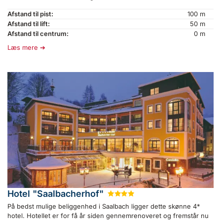
Afstand til pist:
100 m
Afstand til lift:
50 m
Afstand til centrum:
0 m
Læs mere
Hotel "Saalbacherhof"
★
★
★
★
På bedst mulige beliggenhed i Saalbach ligger dette skønne 4*
hotel. Hotellet er for få år siden gennemrenoveret og fremstår nu