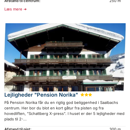
Afstand til centrum:
250 m
Læs mere
Lejligheder "Pension Norika"
★
★
★
På Pension Norika får du en rigtig god beliggenhed i Saalbachs
centrum. Her bor du blot en kort gåtur fra pisten og fra
hovedliften, "Schattberg X-press". I huset er der 5 lejligheder med
plads til 2-...
Afstand til pist:
300 m