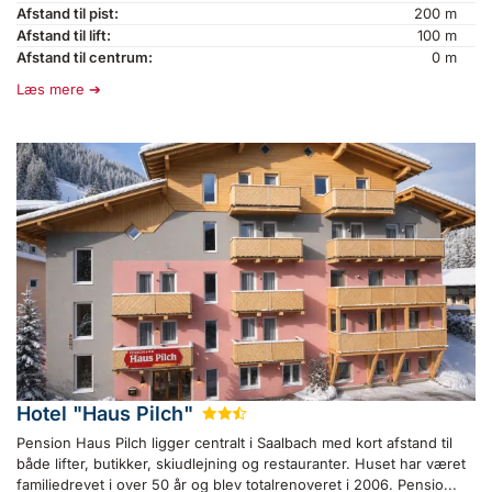
Afstand til pist:
200 m
Afstand til lift:
100 m
Afstand til centrum:
0 m
Læs mere
Hotel "Haus Pilch"
★
★
½
Pension Haus Pilch ligger centralt i Saalbach med kort afstand til
både lifter, butikker, skiudlejning og restauranter. Huset har været
familiedrevet i over 50 år og blev totalrenoveret i 2006. Pensio...