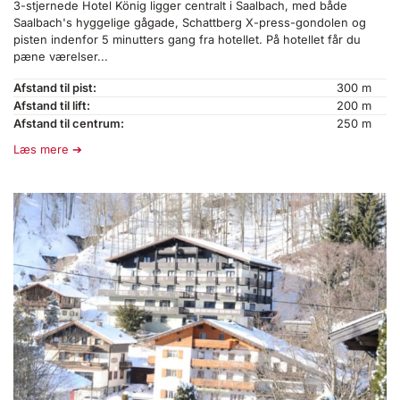
3-stjernede Hotel König ligger centralt i Saalbach, med både
Saalbach's hyggelige gågade, Schattberg X-press-gondolen og
pisten indenfor 5 minutters gang fra hotellet. På hotellet får du
pæne værelser...
Afstand til pist:
300 m
Afstand til lift:
200 m
Afstand til centrum:
250 m
Læs mere