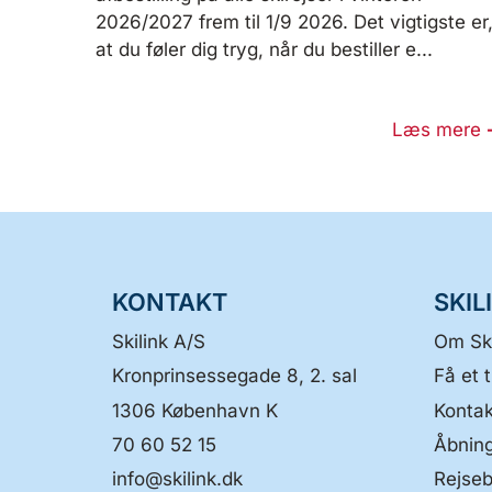
2026/2027 frem til 1/9 2026. Det vigtigste er
at du føler dig tryg, når du bestiller e...
Læs mere
KONTAKT
SKIL
Skilink A/S
Om Ski
Kronprinsessegade 8, 2. sal
Få et t
1306
København K
Kontak
70 60 52 15
Åbning
info@skilink.dk
Rejseb