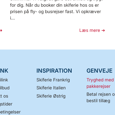
,
for dig. Når du booker din skiferie hos os er
prisen på fly- og busrejser fast. Vi opkræver
i...
Læs mere
INK
INSPIRATION
GENVEJE
link
Skiferie Frankrig
Tryghed med
pakkerejser
ilbud
Skiferie Italien
Betal rejsen 
t os
Skiferie Østrig
bestil tillæg
stider
etingelser