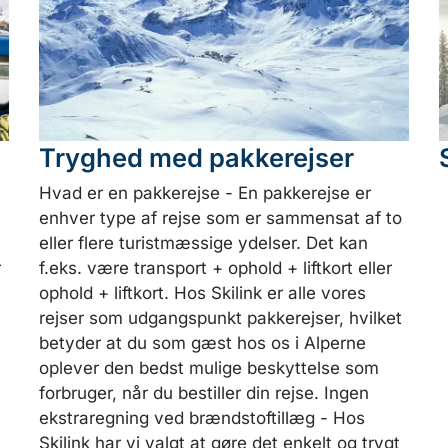
Tryghed med pakkerejser
Hvad er en pakkerejse
-
En pakkerejse er
enhver type af rejse som er sammensat af to
eller flere turistmæssige ydelser. Det kan
r
f.eks. være transport + ophold + liftkort eller
ophold + liftkort. Hos Skilink er alle vores
rejser som udgangspunkt pakkerejser, hvilket
betyder at du som gæst hos os i Alperne
oplever den bedst mulige beskyttelse som
forbruger, når du bestiller din rejse.
Ingen
ekstraregning ved brændstoftillæg
-
Hos
Skilink har vi valgt at gøre det enkelt og trygt