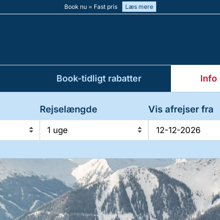
Book nu = Fast pris
Læs mere
Book-tidligt rabatter
Info
Rejselængde
Vis afrejser fra
1 uge