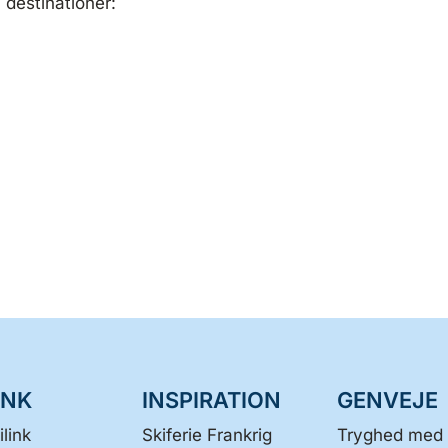
3 destinationer:
INK
INSPIRATION
GENVEJE
link
Skiferie Frankrig
Tryghed med