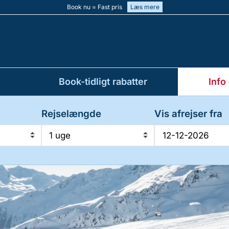
Book nu = Fast pris
Læs mere
Book-tidligt rabatter
Info
Rejselængde
Vis afrejser fra
1 uge