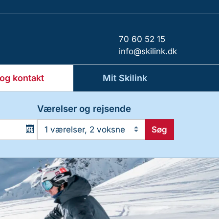
70 60 52 15
info@skilink.dk
 og kontakt
Mit Skilink
Værelser og rejsende
Søg
1 værelser, 2 voksne