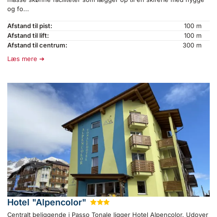
og fo...
Afstand til pist:
100 m
Afstand til lift:
100 m
Afstand til centrum:
300 m
Læs mere
Hotel "Alpencolor"
★
★
★
Centralt beliggende i Passo Tonale ligger Hotel Alpencolor. Udover