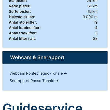
Blå pister:
24 km
Røde pister:
61 km
Sorte pister:
15 km
Højeste skiløb:
3.000 m
Antal stolelifter:
19
Antal kabinelifter:
4
Antal træklifter:
3
Antal lifter i alt:
28
Webcam & Snerapport
Webcam Pontedilegno-Tonale
Snerapport Passo Tonale
Guideservice