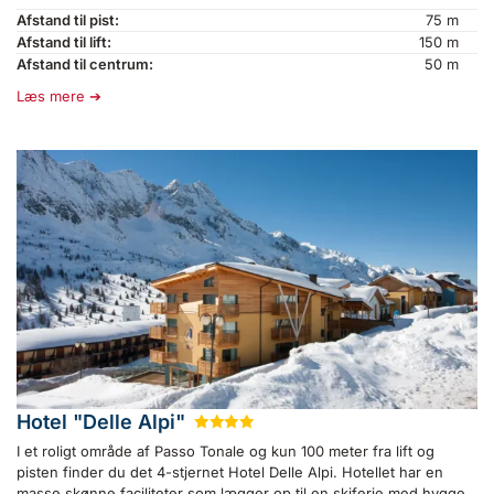
Afstand til pist:
75 m
Afstand til lift:
150 m
Afstand til centrum:
50 m
Læs mere
Hotel "Delle Alpi"
★
★
★
★
I et roligt område af Passo Tonale og kun 100 meter fra lift og
pisten finder du det 4-stjernet Hotel Delle Alpi. Hotellet har en
masse skønne faciliteter som lægger op til en skiferie med hygge