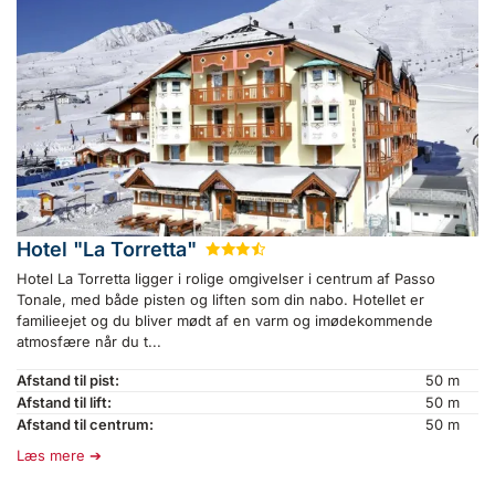
Hotel "La Torretta"
★
★
★
½
Hotel La Torretta ligger i rolige omgivelser i centrum af Passo
Tonale, med både pisten og liften som din nabo. Hotellet er
familieejet og du bliver mødt af en varm og imødekommende
atmosfære når du t...
Afstand til pist:
50 m
Afstand til lift:
50 m
Afstand til centrum:
50 m
Læs mere