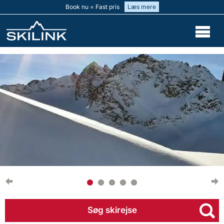
Book nu = Fast pris
Læs mere
Søg skirejse