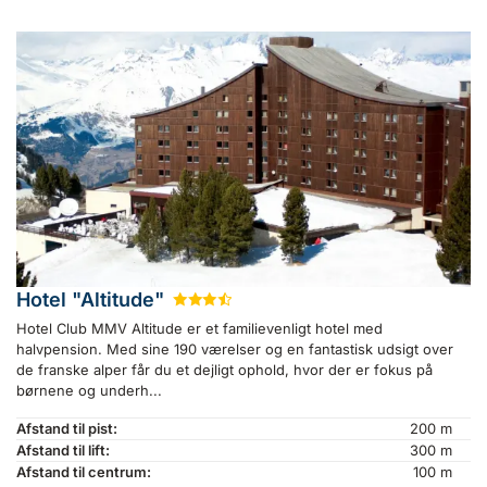
Hotel "Altitude"
★
★
★
½
Hotel Club MMV Altitude er et familievenligt hotel med
halvpension. Med sine 190 værelser og en fantastisk udsigt over
de franske alper får du et dejligt ophold, hvor der er fokus på
børnene og underh...
Afstand til pist:
200 m
Afstand til lift:
300 m
Afstand til centrum:
100 m