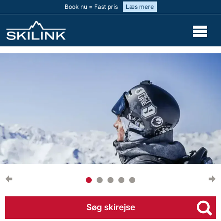
Book nu = Fast pris
Læs mere
Søg skirejse