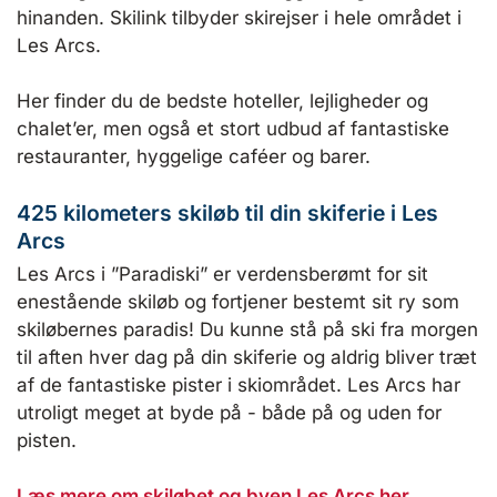
hinanden. Skilink tilbyder skirejser i hele området i
Les Arcs.
Her finder du de bedste hoteller, lejligheder og
chalet’er, men også et stort udbud af fantastiske
restauranter, hyggelige caféer og barer.
425 kilometers skiløb til din skiferie i Les
Arcs
Les Arcs i ”Paradiski” er verdensberømt for sit
enestående skiløb og fortjener bestemt sit ry som
skiløbernes paradis! Du kunne stå på ski fra morgen
til aften hver dag på din skiferie og aldrig bliver træt
af de fantastiske pister i skiområdet. Les Arcs har
utroligt meget at byde på - både på og uden for
pisten.
Læs mere om skiløbet og byen Les Arcs her