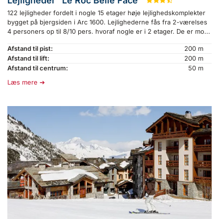
Lejligheder "Le Roc Belle Face"
★
★
★
½
122 lejligheder fordelt i nogle 15 etager høje lejlighedskomplekter
bygget på bjergsiden i Arc 1600. Lejlighederne fås fra 2-værelses
4 personers op til 8/10 pers. hvoraf nogle er i 2 etager. De er mo...
Afstand til pist:
200 m
Afstand til lift:
200 m
Afstand til centrum:
50 m
Læs mere