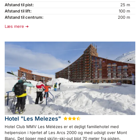
Afstand til pist:
25 m
Afstand til lift:
100 m
Afstand til centrum:
200 m
Læs mere
Hotel "Les Melezes"
★
★
★
½
Hotel Club MMV Les Mélézes er et dejligt familiehotel med
helpension i hjertet af Les Arcs 2000 og med udsigt over Mont
Blanc. Det ligger med ski/in-ski-out blot 70 meter fra pisten.