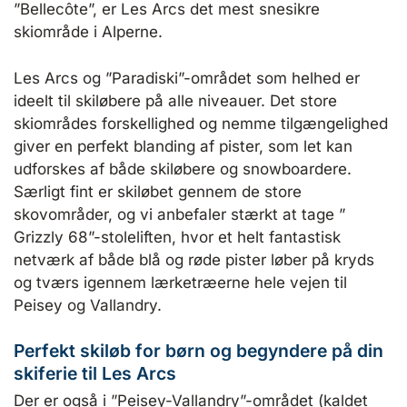
”Bellecôte”, er Les Arcs det mest snesikre
skiområde i Alperne.
Les Arcs og ”Paradiski”-området som helhed er
ideelt til skiløbere på alle niveauer. Det store
skiområdes forskellighed og nemme tilgængelighed
giver en perfekt blanding af pister, som let kan
udforskes af både skiløbere og snowboardere.
Særligt fint er skiløbet gennem de store
skovområder, og vi anbefaler stærkt at tage ”​​
Grizzly 68”-stoleliften, hvor et helt fantastisk
netværk af både blå og røde pister løber på kryds
og tværs igennem lærketræerne hele vejen til
Peisey og Vallandry.
Perfekt skiløb for børn og begyndere på din
skiferie til Les Arcs
Der er også i ”Peisey-Vallandry”-området (kaldet