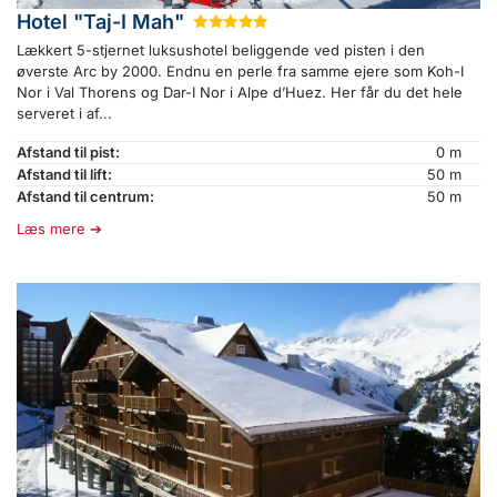
Hotel "Taj-I Mah"
★
★
★
★
★
Lækkert 5-stjernet luksushotel beliggende ved pisten i den
øverste Arc by 2000. Endnu en perle fra samme ejere som Koh-I
Nor i Val Thorens og Dar-I Nor i Alpe d’Huez. Her får du det hele
serveret i af...
Afstand til pist:
0 m
Afstand til lift:
50 m
Afstand til centrum:
50 m
Læs mere