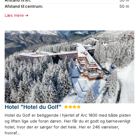
Afstand til lift:
50 m
Afstand til centrum:
50 m
Læs mere
Hotel "Hotel du Golf"
★
★
★
★
Hotel du Golf er beliggende i hjertet af Arc 1800 med både pisten
og liften lige ude foran døren. Her får du et godt og børnevenligt
hotel, hvor der er sørger for det hele. Her er 246 værelser,
hvoraf...