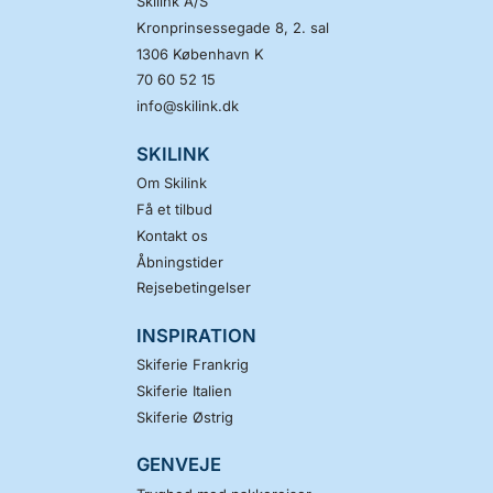
Skilink A/S
Kronprinsessegade 8, 2. sal
1306
København K
70 60 52 15
info@skilink.dk
SKILINK
Om Skilink
Få et tilbud
Kontakt os
Åbningstider
Rejsebetingelser
INSPIRATION
Skiferie Frankrig
Skiferie Italien
Skiferie Østrig
GENVEJE