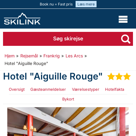
Book nu = Fast pris
Læs mere
Søg skirejse
Hjem
»
Rejsemål
»
Frankrig
»
Les Arcs
»
Hotel "Aiguille Rouge"
Hotel "Aiguille Rouge"
★
★
Oversigt
Gæsteanmeldelser
Værelsestyper
Hotelfakta
Bykort