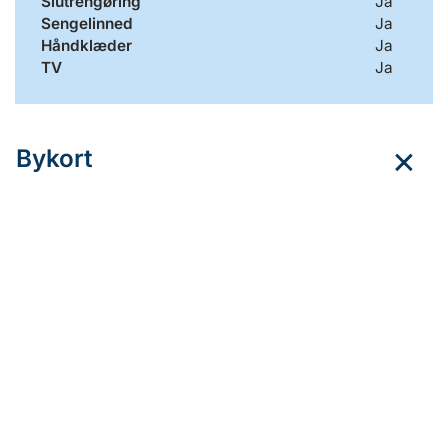
Slutrengøring
Ja
Sengelinned
Ja
Håndklæder
Ja
TV
Ja
Bykort