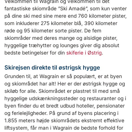
Velkommen til Wagrain og velkommen til det
fantastiske skiområde ”Ski Amadé”, som kun venter
på dine ski med sine mere end 760 kilometer pister,
som inkluderer 275 kilometer blå, 390 kilometer
røde og 95 kilometer sorte pister. De fem
skiområder med deres mange og alsidige pister,
hyggelige træhytter og lounges giver dig absolut
bedste betingelser for din
skiferie i Østrig
.
Skirejsen direkte til østrigsk hygge
Grunden til, at Wagrain er så populært, er at byen
og skiområdet har alt! Her er der østrigsk hygge og
skiløb for alle. Skiområdet er plastret til med små
hyggelige udskænkningssteder og restauranter og i
byen finder du et bredt udbud hoteller, pensionater
og ferielejligheder. På grund af byens placering i
1.855 meters højde skiområdets ekstremt effektive
liftsystem, får man i Wagrain de bedste forhold for