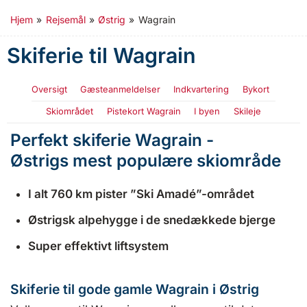
Hjem
»
Rejsemål
»
Østrig
»
Wagrain
Skiferie til Wagrain
Oversigt
Gæsteanmeldelser
Indkvartering
Bykort
Skiområdet
Pistekort Wagrain
I byen
Skileje
Perfekt skiferie Wagrain -
Østrigs mest populære skiområde
I alt 76
0 km pister ”Ski Amadé”-området
Østrigsk alpehygge i de snedækkede bjerge
Super effektivt liftsystem
Skiferie til gode gamle Wagrain i Østrig