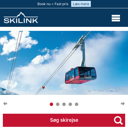
Book nu = Fast pris
Læs mere
Søg skirejse