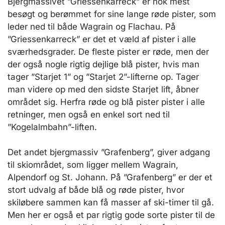
Bjergmassivet ”Griessenkarreck” er nok mest
besøgt og berømmet for sine lange røde pister, som
leder ned til både Wagrain og Flachau. På
”Griessenkarreck” er det et væld af pister i alle
sværhedsgrader. De fleste pister er røde, men der
der også nogle rigtig dejlige blå pister, hvis man
tager ”Starjet 1” og ”Starjet 2”-lifterne op. Tager
man videre op med den sidste Starjet lift, åbner
området sig. Herfra røde og blå pister pister i alle
retninger, men også en enkel sort ned til
”Kogelalmbahn”-liften.
Det andet bjergmassiv ”Grafenberg”, giver adgang
til skiområdet, som ligger mellem Wagrain,
Alpendorf og St. Johann. På ”Grafenberg” er der et
stort udvalg af både blå og røde pister, hvor
skiløbere sammen kan få masser af ski-timer til gå.
Men her er også et par rigtig gode sorte pister til de