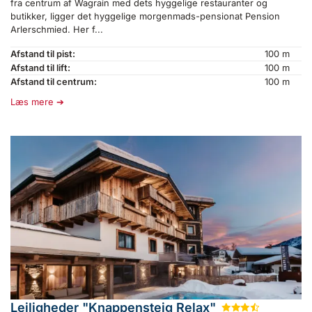
fra centrum af Wagrain med dets hyggelige restauranter og
butikker, ligger det hyggelige morgenmads-pensionat Pension
Arlerschmied. Her f...
Afstand til pist:
100 m
Afstand til lift:
100 m
Afstand til centrum:
100 m
Læs mere
Lejligheder "Knappensteig Relax"
★
★
★
½