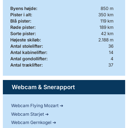
Byens højde:
850 m
Pister i alt:
350 km
Blå pister:
119 km
Røde pister:
189 km
Sorte pister:
42 km
Højeste skiløb:
2.188 m
Antal stolelifter:
36
Antal kabinelifter:
14
Antal gondollifter:
4
Antal træklifter:
37
Webcam & Snerapport
Webcam Flying Mozart
Webcam Starjet
Webcam Gernkogel