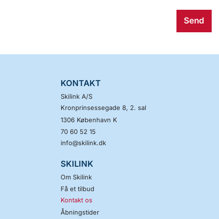
Skilink A/S
KONTAKT
Telefon:
70 60 52 15
Skilink A/S
Kronprinsessegade 8, 2. sal
E-mail:
info@skilink.dk
1306
København K
70 60 52 15
Facebook:
skilink2021
info@skilink.dk
Instagram:
skilink.dk
SKILINK
Om Skilink
LinkedIn:
skilink2021
Få et tilbud
Kontakt os
Adresse:
Skilink A/S
Åbningstider
Kronprinsessegade 8,