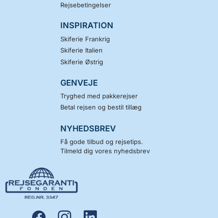
Rejsebetingelser
2. sal
1306
København K
INSPIRATION
Skiferie Frankrig
Skiferie Italien
Ring til os
Skiferie Østrig
GENVEJE
Tryghed med pakkerejser
Betal rejsen og bestil tillæg
NYHEDSBREV
Få gode tilbud og rejsetips.
Tilmeld dig vores nyhedsbrev