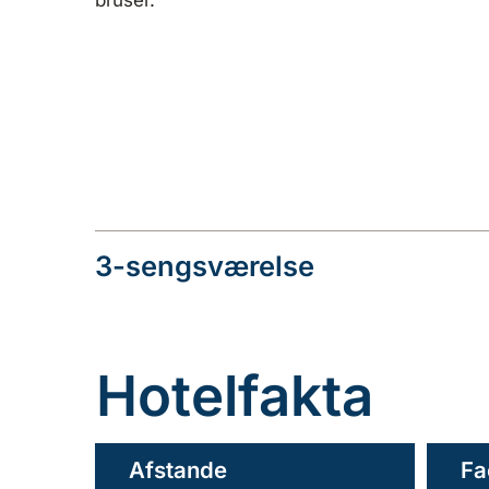
bruser.
3-sengsværelse
Hotelfakta
Afstande
Fa