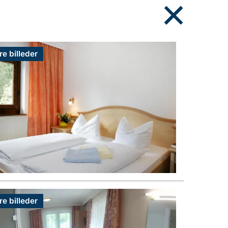
re billeder
re billeder