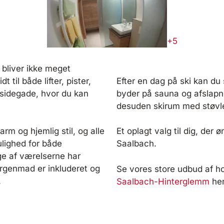
+5
 bliver ikke meget
til både lifter, pister,
Efter en dag på ski kan du 
g sidegade, hvor du kan
byder på sauna og afslapni
desuden skirum med støvlet
rm og hjemlig stil, og alle
Et oplagt valg til dig, der
ulighed for både
Saalbach.
ge af værelserne har
orgenmad er inkluderet og
Se vores store udbud af hote
.
Saalbach-Hinterglemm
her