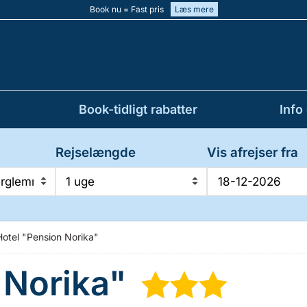
Book nu = Fast pris
Læs mere
Book-tidligt rabatter
Info
Rejselængde
Vis afrejser fra
erglemm
1 uge
Hotel "Pension Norika"
 Norika"
★
★
★