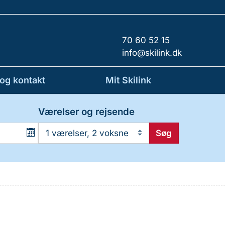
70 60 52 15
info@skilink.dk
 og kontakt
Mit Skilink
Værelser og rejsende
Søg
1 værelser, 2 voksne