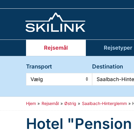
Rejsemål
Rejsetyper
Transport
Destination
Vælg
Saalbach-Hint
Hjem
»
Rejsemål
»
Østrig
»
Saalbach-Hinterglemm
»
Hotel "Pension