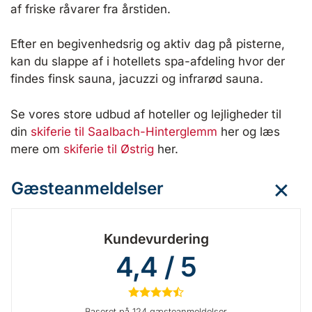
af friske råvarer fra årstiden.
Efter en begivenhedsrig og aktiv dag på pisterne,
kan du slappe af i hotellets spa-afdeling hvor der
findes finsk sauna, jacuzzi og infrarød sauna.
Se vores store udbud af hoteller og lejligheder til
din
skiferie til Saalbach-Hinterglemm
her og læs
mere om
skiferie til Østrig
her.
Gæsteanmeldelser
Kundevurdering
4,4 / 5
★
★
★
★
½
Baseret på 124 gæsteanmeldelser