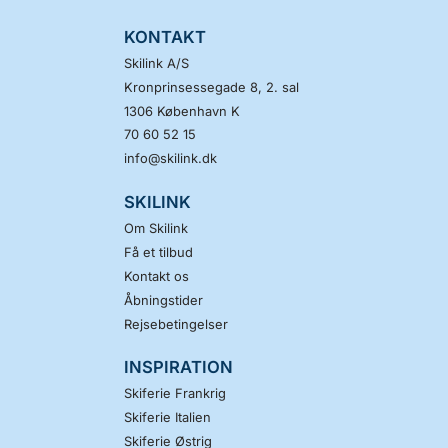
KONTAKT
Skilink A/S
Kronprinsessegade 8, 2. sal
1306
København K
70 60 52 15
info@skilink.dk
SKILINK
Om Skilink
Få et tilbud
Kontakt os
Åbningstider
Rejsebetingelser
INSPIRATION
Skiferie Frankrig
Skiferie Italien
Skiferie Østrig