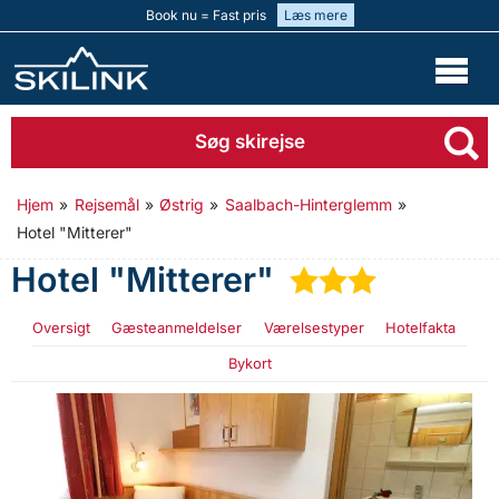
Book nu = Fast pris
Læs mere
Søg skirejse
Hjem
»
Rejsemål
»
Østrig
»
Saalbach-Hinterglemm
»
Hotel "Mitterer"
Hotel "Mitterer"
★
★
★
Oversigt
Gæsteanmeldelser
Værelsestyper
Hotelfakta
Bykort