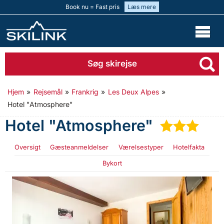
Book nu = Fast pris
Læs mere
Søg skirejse
Hjem
»
Rejsemål
»
Frankrig
»
Les Deux Alpes
»
Hotel "Atmosphere"
Hotel "Atmosphere"
★
★
★
Oversigt
Gæsteanmeldelser
Værelsestyper
Hotelfakta
Bykort