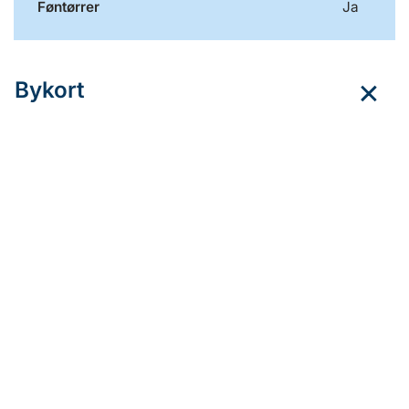
Føntørrer
Ja
Bykort