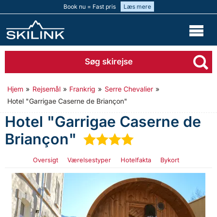
Book nu = Fast pris
Læs mere
Søg skirejse
Hjem
»
Rejsemål
»
Frankrig
»
Serre Chevalier
»
Hotel "Garrigae Caserne de Briançon"
Hotel "Garrigae Caserne de
Briançon"
★
★
★
★
Oversigt
Værelsestyper
Hotelfakta
Bykort