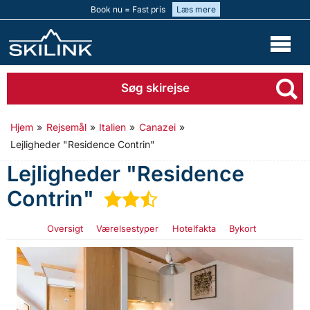
Book nu = Fast pris
Læs mere
Søg skirejse
Hjem
»
Rejsemål
»
Italien
»
Canazei
»
Lejligheder "Residence Contrin"
Lejligheder "Residence
Contrin"
★
★
½
Oversigt
Værelsestyper
Hotelfakta
Bykort