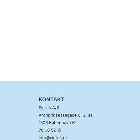
KONTAKT
Skilink A/S
Kronprinsessegade 8, 2. sal
1306
København K
70 60 52 15
info@skilink.dk