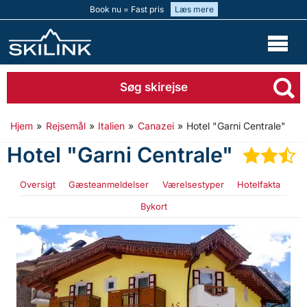
Book nu = Fast pris
Læs mere
Søg skirejse
Hjem
»
Rejsemål
»
Italien
»
Canazei
»
Hotel "Garni Centrale"
Hotel "Garni Centrale"
★
★
Oversigt
Gæsteanmeldelser
Værelsestyper
Hotelfakta
Bykort