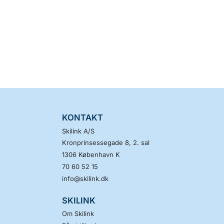
KONTAKT
Skilink A/S
Kronprinsessegade 8, 2. sal
1306
København K
70 60 52 15
info@skilink.dk
SKILINK
Om Skilink