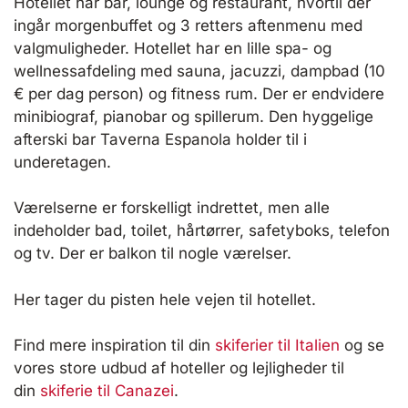
Hotellet har bar, lounge og restaurant, hvortil der
ingår morgenbuffet og 3 retters aftenmenu med
valgmuligheder. Hotellet har en lille spa- og
wellnessafdeling med sauna, jacuzzi, dampbad (10
€ per dag person) og fitness rum. Der er endvidere
minibiograf, pianobar og spillerum. Den hyggelige
afterski bar Taverna Espanola holder til i
underetagen.
Værelserne er forskelligt indrettet, men alle
indeholder bad, toilet, hårtørrer, safetyboks, telefon
og tv. Der er balkon til nogle værelser.
Her tager du pisten hele vejen til hotellet.
Find mere inspiration til din
skiferier til Italien
og se
vores store udbud af hoteller og lejligheder til
din
skiferie til Canazei
.