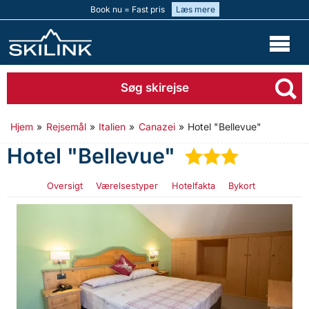
Book nu = Fast pris
Læs mere
Søg skirejse
Hjem
»
Rejsemål
»
Italien
»
Canazei
»
Hotel "Bellevue"
Hotel "Bellevue"
★
★
★
Oversigt
Værelsestyper
Hotelfakta
Bykort