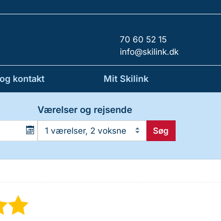
70 60 52 15
info@skilink.dk
 og kontakt
Mit Skilink
Værelser og rejsende
Søg
1 værelser, 2 voksne
★
★