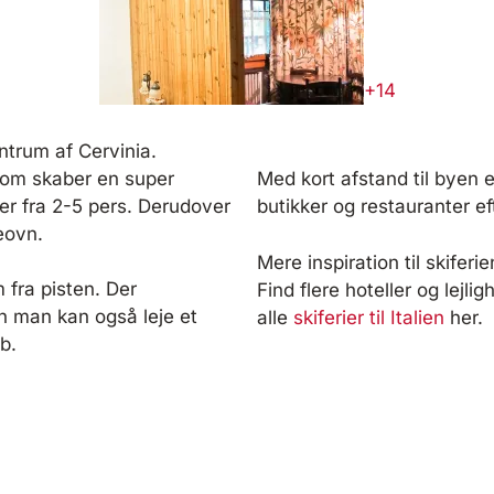
+14
ntrum af Cervinia.
, som skaber en super
Med kort afstand til byen e
r fra 2-5 pers. Derudover
butikker og restauranter ef
eovn.
Mere inspiration til skiferie
 fra pisten. Der
Find flere hoteller og lejlig
en man kan også leje et
alle
skiferier til Italien
her.
b.