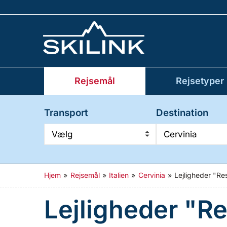
Rejsemål
Rejsetyper
Transport
Destination
Vælg
Cervinia
Hjem
»
Rejsemål
»
Italien
»
Cervinia
»
Lejligheder "Re
Lejligheder "R