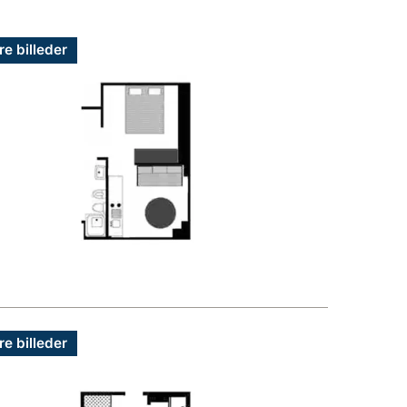
re billeder
re billeder