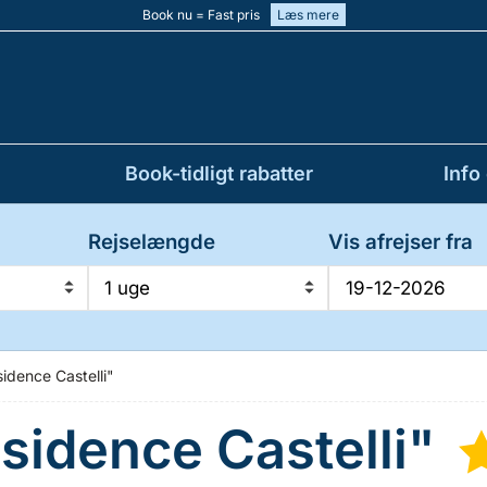
Book nu = Fast pris
Læs mere
Book-tidligt rabatter
Info
Rejselængde
Vis afrejser fra
1 uge
sidence Castelli"
esidence Castelli"