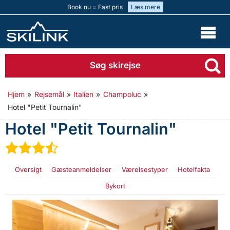
Book nu = Fast pris
Læs mere
Søg skirejse
Hjem
»
Rejsemål
»
Italien
»
Champoluc
»
Hotel "Petit Tournalin"
Hotel "Petit Tournalin"
★
★
★
½
Oversigt
Gæsteanmeldelser
Værelsestyper
Hotelfakta
Bykort