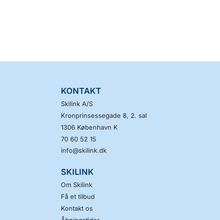
KONTAKT
Skilink A/S
Kronprinsessegade 8, 2. sal
1306
København K
70 60 52 15
info@skilink.dk
SKILINK
Om Skilink
Få et tilbud
Kontakt os
Åbningstider