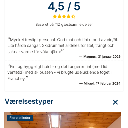
4,5 / 5
★
★
★
★
½
Baseret på 112 gæsteanmeldelser
Mycket trevligt personal. God mat och fint utbud av vin/öl.
Lite hårda sängar. Skidrummet alldeles för litet, trångt och
saknar värme för våta pjäxor
Magnus
31 januar 2026
Fint og hyggeligt hotel - og det fungerer fint (med lidt
ventetid) med skibussen - vi brugte udelukkende toget i
Franchey.
Mikael
17 februar 2024
Værelsestyper
Flere billeder