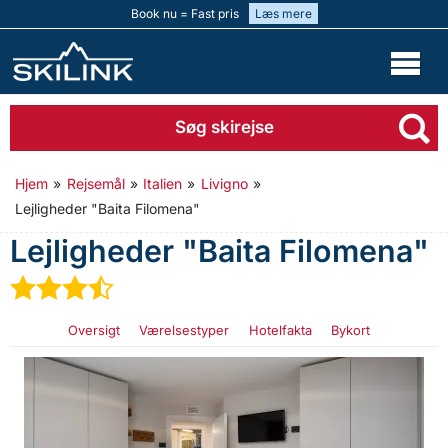
Book nu = Fast pris
Læs mere
Søg skirejse
Hjem
»
Rejsemål
»
Italien
»
Livigno
»
Lejligheder "Baita Filomena"
Lejligheder "Baita Filomena"
★
★
★
½
Oversigt
Værelsestyper
Hotelfakta
Bykort