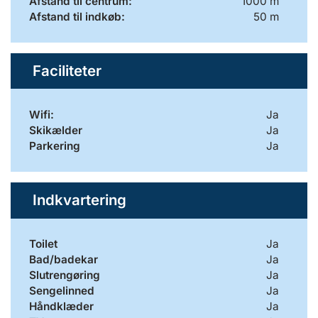
Afstand til centrum:
1000 m
Afstand til indkøb:
50 m
Faciliteter
Wifi:
Ja
Skikælder
Ja
Parkering
Ja
Indkvartering
Toilet
Ja
Bad/badekar
Ja
Slutrengøring
Ja
Sengelinned
Ja
Håndklæder
Ja