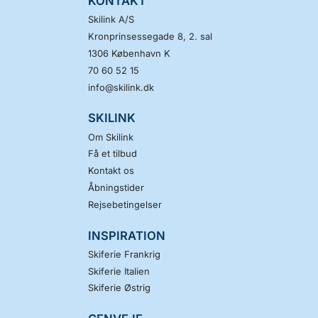
KONTAKT
Skilink A/S
Kronprinsessegade 8, 2. sal
1306
København K
70 60 52 15
info@skilink.dk
SKILINK
Om Skilink
Få et tilbud
Kontakt os
Åbningstider
Rejsebetingelser
INSPIRATION
Skiferie Frankrig
Skiferie Italien
Skiferie Østrig