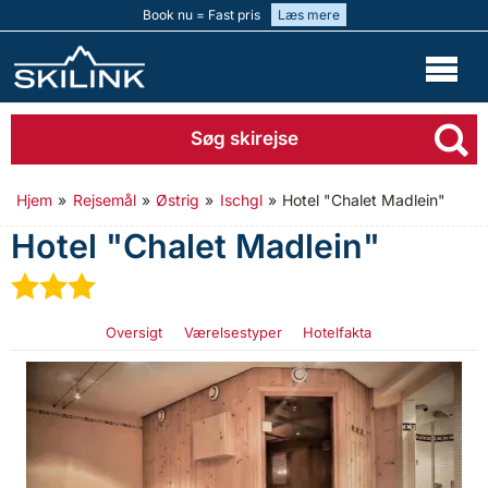
Book nu = Fast pris
Læs mere
Søg skirejse
Hjem
»
Rejsemål
»
Østrig
»
Ischgl
»
Hotel "Chalet Madlein"
Hotel "Chalet Madlein"
★
★
★
Oversigt
Værelsestyper
Hotelfakta