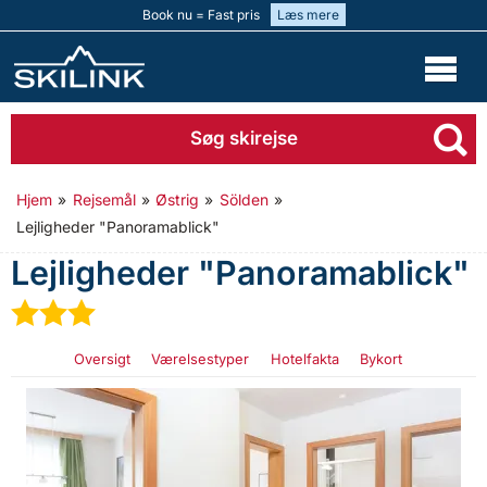
Book nu = Fast pris
Læs mere
Søg skirejse
Hjem
»
Rejsemål
»
Østrig
»
Sölden
»
Lejligheder "Panoramablick"
Lejligheder "Panoramablick"
★
★
★
Oversigt
Værelsestyper
Hotelfakta
Bykort