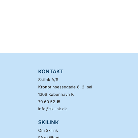
KONTAKT
Skilink A/S
Kronprinsessegade 8, 2. sal
1306
København K
70 60 52 15
info@skilink.dk
SKILINK
Om Skilink
Få et tilbud