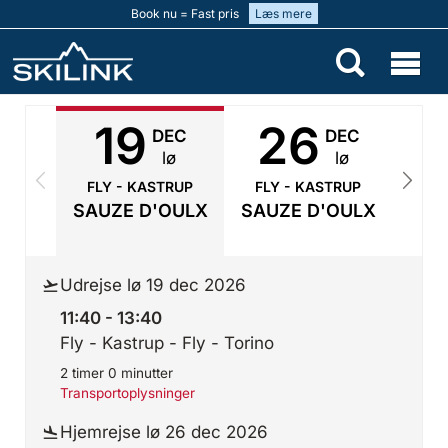
Book nu = Fast pris
Læs mere
19
26
DEC
DEC
lø
lø
FLY - KASTRUP
FLY - KASTRUP
FLY
SAUZE D'OULX
SAUZE D'OULX
SAU
U
Udrejse lø 19 dec 2026
11:40 - 13:40
Fly - Kastrup - Fly - Torino
2 timer 0 minutter
Transportoplysninger
Hjemrejse lø 26 dec 2026