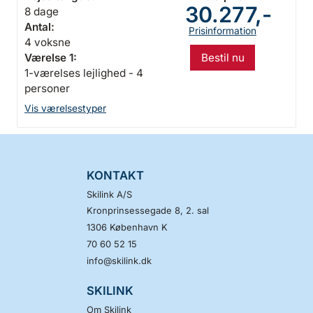
30.277,-
8 dage
Antal:
Prisinformation
4 voksne
Bestil nu
Værelse 1:
1-værelses lejlighed - 4
personer
Vis værelsestyper
KONTAKT
Skilink A/S
Kronprinsessegade 8, 2. sal
1306
København K
70 60 52 15
info@skilink.dk
SKILINK
Om Skilink