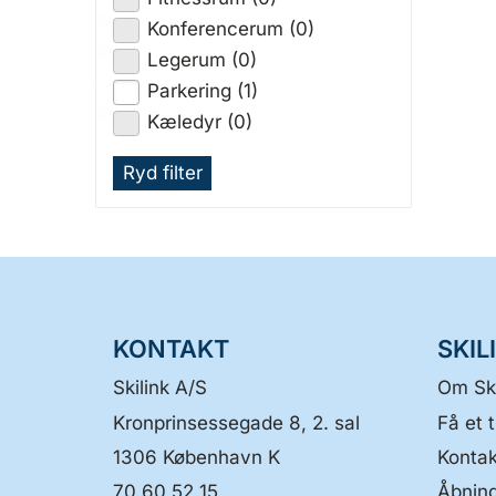
Konferencerum (0)
Legerum (0)
Parkering (1)
Kæledyr (0)
Ryd filter
KONTAKT
SKIL
Skilink A/S
Om Ski
Kronprinsessegade 8, 2. sal
Få et t
1306
København K
Kontak
70 60 52 15
Åbning