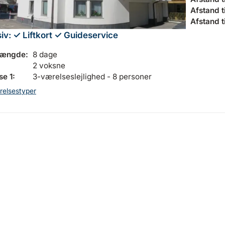
Afstand til
Afstand t
siv:
✓ Liftkort
✓ Guideservice
længde:
8 dage
2 voksne
e 1:
3-værelseslejlighed - 8 personer
relsestyper