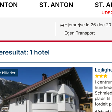
ANTON
ST. ANTON
ST. 
UDS
Hjemrejse lø 26 dec 2
Egen Transport
resultat: 1 hotel
Lejlig
e billeder
★
★
★
I centru
hundrede
Schmiedb
plads til
fordelt p
Afstand ti