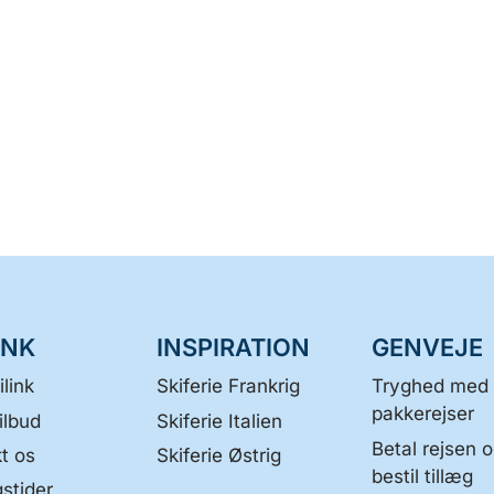
INK
INSPIRATION
GENVEJE
link
Skiferie Frankrig
Tryghed med
pakkerejser
ilbud
Skiferie Italien
Betal rejsen 
t os
Skiferie Østrig
bestil tillæg
stider