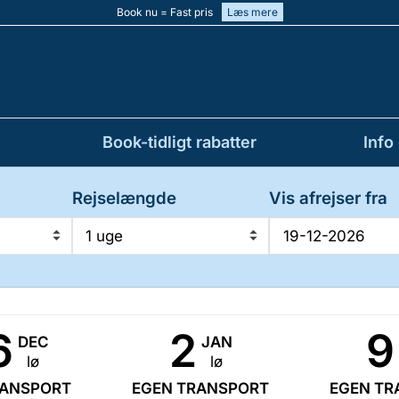
Book nu = Fast pris
Læs mere
Book-tidligt rabatter
Info
Rejselængde
Vis afrejser fra
1 uge
6
2
9
DEC
JAN
lø
lø
RANSPORT
EGEN TRANSPORT
EGEN TR