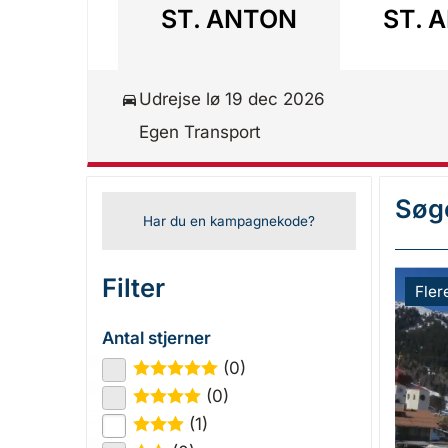
ST. ANTON
ST. 
Udrejse lø 19 dec 2026
Egen Transport
Søge
Har du en kampagnekode?
Filter
Fler
Antal stjerner
(0)
★
★
★
★
★
(0)
★
★
★
★
(1)
★
★
★