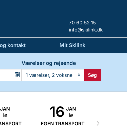
70 60 52 15
info@skilink.dk
 og kontakt
Mit Skilink
Værelser og rejsende
Søg
1 værelser, 2 voksne
16
2
JAN
JAN
lø
lø
ANSPORT
EGEN TRANSPORT
EGEN TR