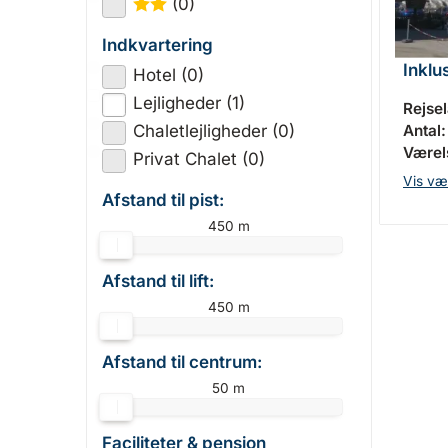
(0)
★
★
Indkvartering
Inklu
Hotel (0)
Lejligheder (1)
Rejse
Antal:
Chaletlejligheder (0)
Værels
Privat Chalet (0)
Vis væ
Afstand til pist:
450 m
Afstand til lift:
450 m
Afstand til centrum:
50 m
Faciliteter & pension