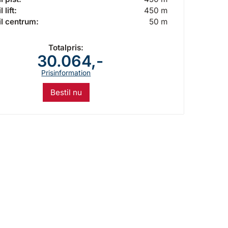
 lift:
450 m
il centrum:
50 m
Totalpris:
30.064,-
Prisinformation
Bestil nu