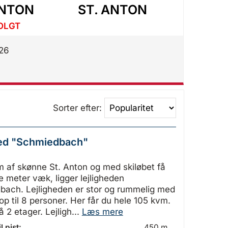
ANTON
ST. ANTON
ST. 
OLGT
UDS
026
Sorter efter:
hed "Schmiedbach"
m af skønne St. Anton og med skiløbet få
 meter væk, ligger lejligheden
ach. Lejligheden er stor og rummelig med
 op til 8 personer. Her får du hele 105 kvm.
å 2 etager. Lejligh...
Læs mere
l pist:
450 m