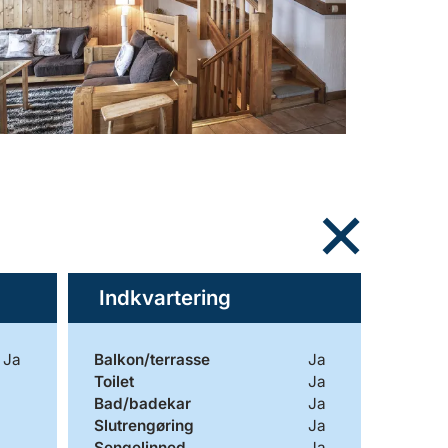
Indkvartering
Ja
Balkon/terrasse
Ja
Toilet
Ja
Bad/badekar
Ja
Slutrengøring
Ja
Sengelinned
Ja