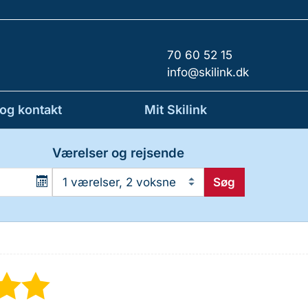
70 60 52 15
info@skilink.dk
 og kontakt
Mit Skilink
Værelser og rejsende
Søg
1 værelser, 2 voksne
★
★
★