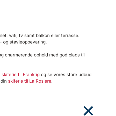
et, wifi, tv samt balkon eller terrasse.
i- og støvleopbevaring.
 og charmerende ophold med god plads til
n
skiferie til Frankrig
og se vores store udbud
l din
skiferie til La Rosiere
.