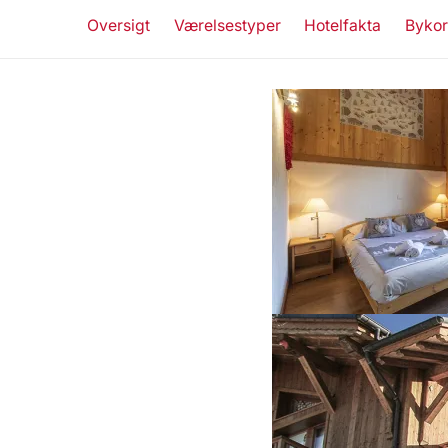
Oversigt
Værelsestyper
Hotelfakta
Bykor