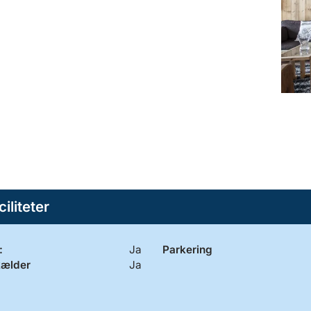
ciliteter
:
Ja
Parkering
kælder
Ja