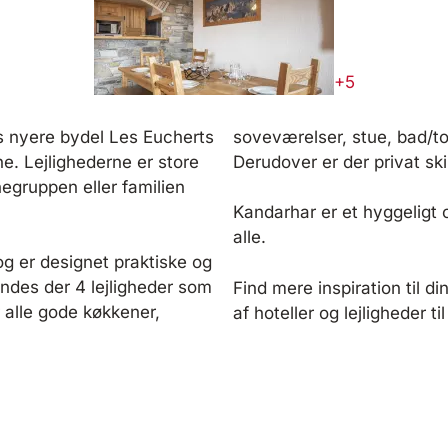
+5
s nyere bydel Les Eucherts
soveværelser, stue, bad/toil
ne. Lejlighederne er store
Derudover er der privat sk
negruppen eller familien
Kandarhar er et hyggeligt
alle.
og er designet praktiske og
indes der 4 lejligheder som
Find mere inspiration til di
 alle gode køkkener,
af hoteller og lejligheder ti