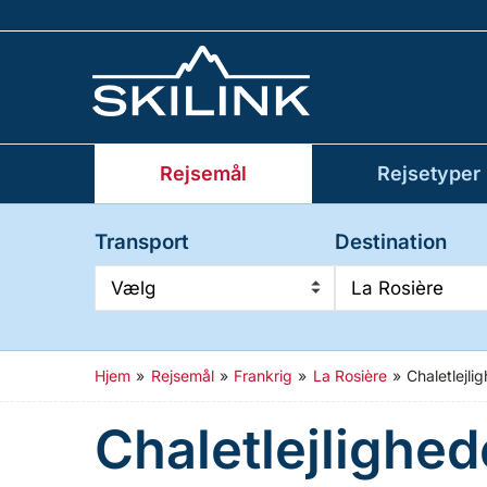
Rejsemål
Rejsetyper
Transport
Destination
Vælg
La Rosière
Hjem
»
Rejsemål
»
Frankrig
»
La Rosière
»
Chaletlejl
Chaletlejlighe