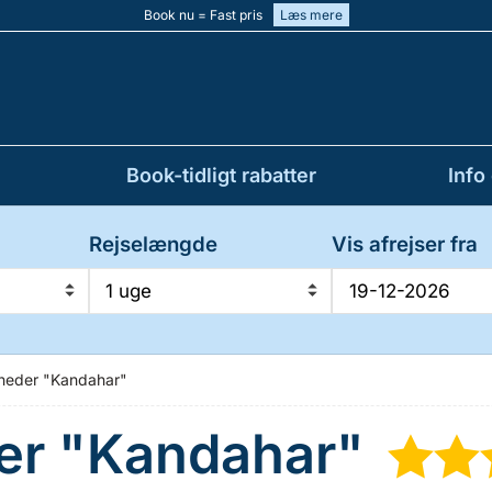
Book nu = Fast pris
Læs mere
Book-tidligt rabatter
Info
Rejselængde
Vis afrejser fra
1 uge
igheder "Kandahar"
der "Kandahar"
★