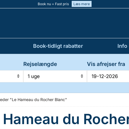
Book nu = Fast pris
Læs mere
Book-tidligt rabatter
Info
Rejselængde
Vis afrejser fra
1 uge
gheder "Le Hameau du Rocher Blanc"
e Hameau du Rocher