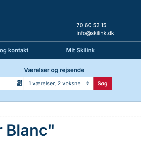
70 60 52 15
info@skilink.dk
 og kontakt
Mit Skilink
Værelser og rejsende
Søg
1 værelser, 2 voksne
 Blanc"