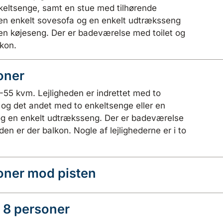
keltsenge, samt en stue med tilhørende
 en enkelt sovesofa og en enkelt udtræksseng
en køjeseng. Der er badeværelse med toilet og
lkon.
oner
0-55 kvm. Lejligheden er indrettet med to
og det andet med to enkeltsenge eller en
 og en enkelt udtræksseng. Der er badeværelse
eden er der balkon. Nogle af lejlighederne er i to
soner mod pisten
- 8 personer