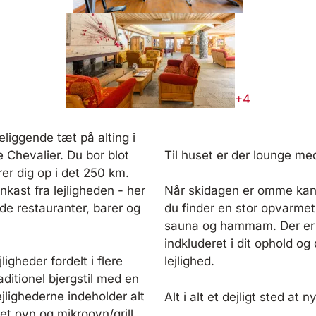
+4
liggende tæt på alting i
Til huset er der lounge m
Chevalier. Du bor blot
er dig op i det 250 km.
kast fra lejligheden - her
Når skidagen er omme kan 
de restauranter, barer og
du finder en stor opvarme
sauna og hammam. Der er
indkluderet i dit ophold og
lejlighed.
gheder fordelt i flere
raditionel bjergstil med en
ejlighederne indeholder alt
Alt i alt et dejligt sted at 
 ovn og mikroovn/grill,