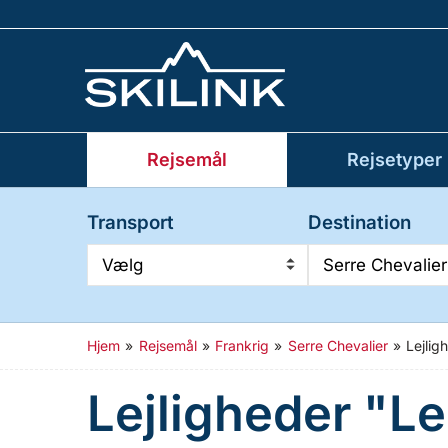
Rejsemål
Rejsetyper
Transport
Destination
Vælg
Serre Chevalier
Hjem
»
Rejsemål
»
Frankrig
»
Serre Chevalier
»
Lejli
Lejligheder "L