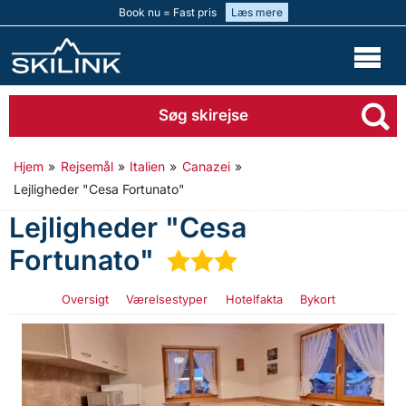
Book nu = Fast pris
Læs mere
Søg skirejse
Hjem
»
Rejsemål
»
Italien
»
Canazei
»
Lejligheder "Cesa Fortunato"
Lejligheder "Cesa
Fortunato"
★
★
★
Oversigt
Værelsestyper
Hotelfakta
Bykort