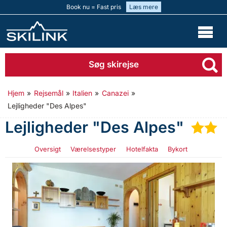
Book nu = Fast pris
Læs mere
Søg skirejse
Hjem
»
Rejsemål
»
Italien
»
Canazei
»
Lejligheder "Des Alpes"
Lejligheder "Des Alpes"
★
Oversigt
Værelsestyper
Hotelfakta
Bykort