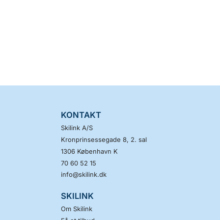
KONTAKT
Skilink A/S
Kronprinsessegade 8, 2. sal
1306
København K
70 60 52 15
info@skilink.dk
SKILINK
Om Skilink