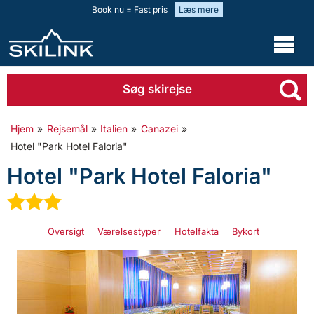
Book nu = Fast pris
Læs mere
Søg skirejse
Hjem
»
Rejsemål
»
Italien
»
Canazei
»
Hotel "Park Hotel Faloria"
Hotel "Park Hotel Faloria"
★
★
★
Oversigt
Værelsestyper
Hotelfakta
Bykort