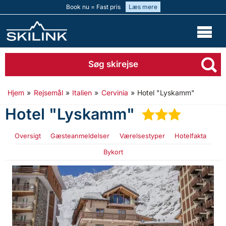
Book nu = Fast pris
Læs mere
Søg skirejse
Hjem
»
Rejsemål
»
Italien
»
Cervinia
»
Hotel "Lyskamm"
Hotel "Lyskamm"
★
★
★
Oversigt
Gæsteanmeldelser
Værelsestyper
Hotelfakta
Bykort