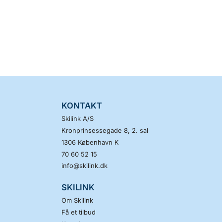
KONTAKT
Skilink A/S
Kronprinsessegade 8, 2. sal
1306
København K
70 60 52 15
info@skilink.dk
SKILINK
Om Skilink
Få et tilbud