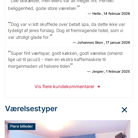
Lille skikælder, men ellers var alt meget fint. Perfekt
beliggenhed, gode store værelser.
Helle
14 februar 2026
Dog var vi lidt skuffede over betalt spa, da dette ikke var
tydeligt af jeres forslag. Dog et fremragende hotel, som vi
var utroligt glade for.
Johannes Skov
17 januar 2026
Super fint værtspar, godt køkken, godt værelse (omend
lige ud til jacuzi) - men en ekstra kaffemaskine til
morgenmaden vil halvere tiden
Jesper
1 februar 2025
Vis flere kundekommentarer
Værelsestyper
Flere billeder