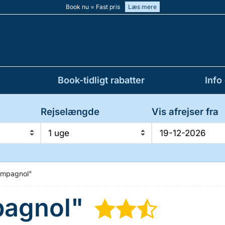
Book nu = Fast pris
Læs mere
Book-tidligt rabatter
Info
Rejselængde
Vis afrejser fra
1 uge
ampagnol"
pagnol"
★
★
½