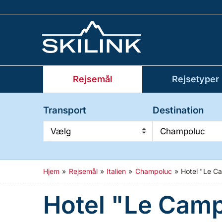
Rejsemål
Rejsetyper
Transport
Destination
Vælg
Champoluc
Hjem
»
Rejsemål
»
Italien
»
Champoluc
»
Hotel "Le C
Hotel "Le Cam