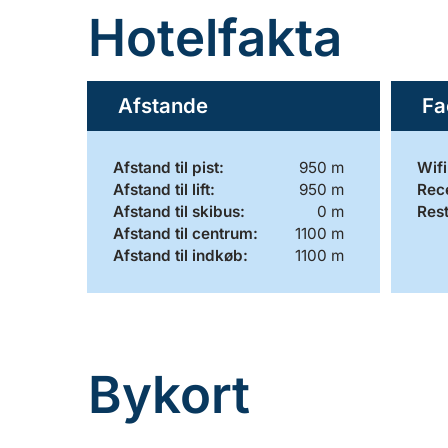
Hotelfakta
Afstande
Fa
Afstand til pist:
950 m
Wifi
Afstand til lift:
950 m
Rec
Afstand til skibus:
0 m
Res
Afstand til centrum:
1100 m
Afstand til indkøb:
1100 m
Bykort