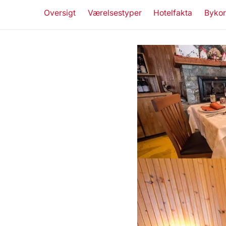
Oversigt
Værelsestyper
Hotelfakta
Bykor