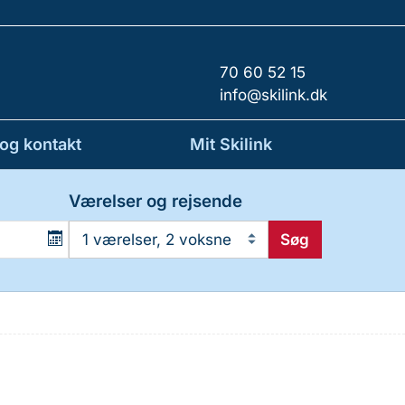
70 60 52 15
info@skilink.dk
 og kontakt
Mit Skilink
Værelser og rejsende
Søg
1 værelser, 2 voksne