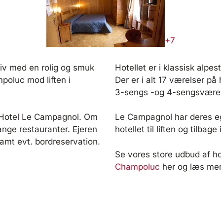
+7
tiv med en rolig og smuk
Hotellet er i klassisk alpe
mpoluc mod liften i
Der er i alt 17 værelser på
3-sengs -og 4-sengsværel
å Hotel Le Campagnol. Om
Le Campagnol har deres egn
ge restauranter. Ejeren
hotellet til liften og tilbage
samt evt. bordreservation.
Se vores store udbud af hote
Champoluc
her og læs me