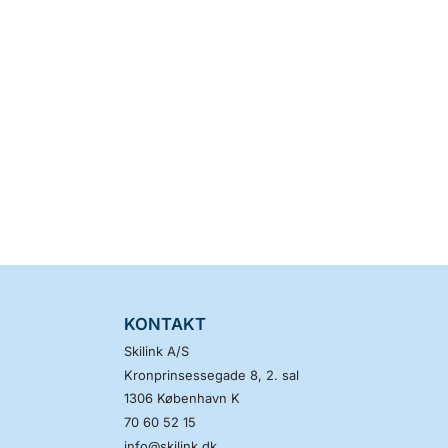
KONTAKT
Skilink A/S
Kronprinsessegade 8, 2. sal
1306
København K
70 60 52 15
info@skilink.dk