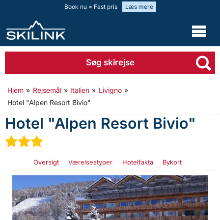
Book nu = Fast pris
Læs mere
Søg skirejse
Hjem
»
Rejsemål
»
Italien
»
Livigno
»
Hotel "Alpen Resort Bivio"
Hotel "Alpen Resort Bivio"
★
★
★
Oversigt
Værelsestyper
Hotelfakta
Bykort