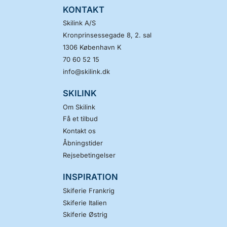
KONTAKT
Skilink A/S
Kronprinsessegade 8, 2. sal
1306
København K
70 60 52 15
info@skilink.dk
SKILINK
Om Skilink
Få et tilbud
Kontakt os
Åbningstider
Rejsebetingelser
INSPIRATION
Skiferie Frankrig
Skiferie Italien
Skiferie Østrig