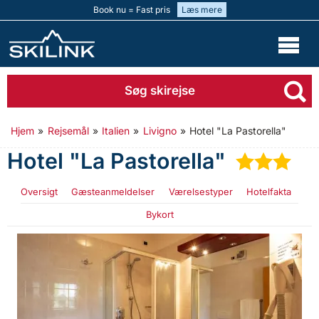
Book nu = Fast pris
Læs mere
Søg skirejse
Hjem
»
Rejsemål
»
Italien
»
Livigno
»
Hotel "La Pastorella"
Hotel "La Pastorella"
★
★
★
Oversigt
Gæsteanmeldelser
Værelsestyper
Hotelfakta
Bykort