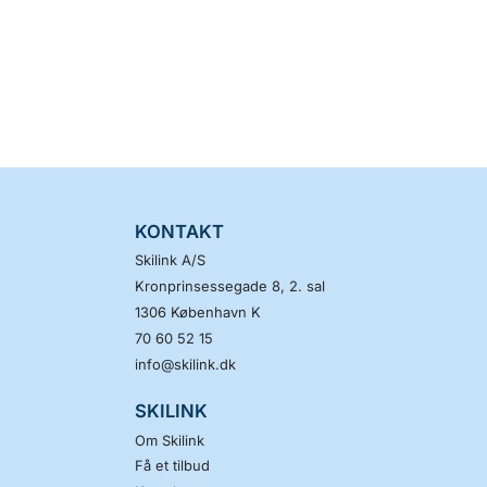
KONTAKT
Skilink A/S
Kronprinsessegade 8, 2. sal
1306
København K
70 60 52 15
info@skilink.dk
SKILINK
Om Skilink
Få et tilbud