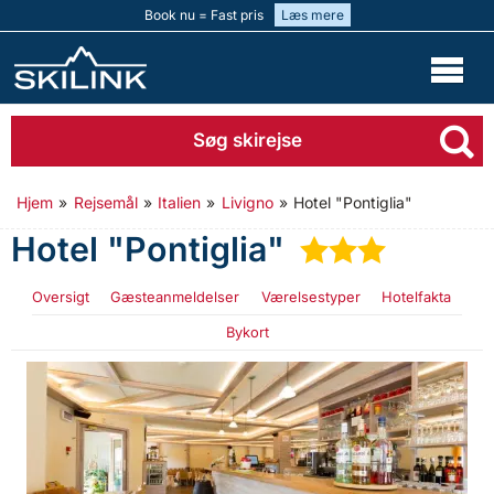
Book nu = Fast pris
Læs mere
Søg skirejse
Hjem
»
Rejsemål
»
Italien
»
Livigno
»
Hotel "Pontiglia"
Hotel "Pontiglia"
★
★
★
Oversigt
Gæsteanmeldelser
Værelsestyper
Hotelfakta
Bykort