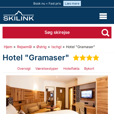
Book nu = Fast pris
Læs mere
Søg skirejse
Hjem
»
Rejsemål
»
Østrig
»
Ischgl
»
Hotel "Gramaser"
Hotel "Gramaser"
★
★
★
★
Oversigt
Værelsestyper
Hotelfakta
Bykort