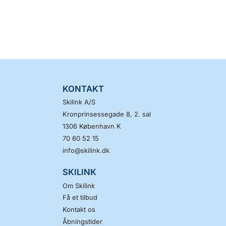
KONTAKT
Skilink A/S
Kronprinsessegade 8, 2. sal
1306
København K
70 60 52 15
info@skilink.dk
SKILINK
Om Skilink
Få et tilbud
Kontakt os
Åbningstider