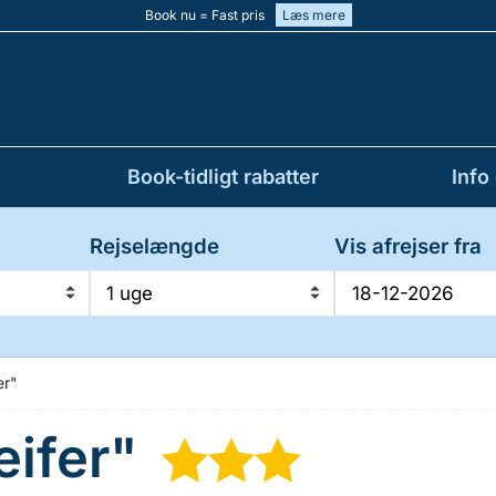
Book nu = Fast pris
Læs mere
Book-tidligt rabatter
Info
Rejselængde
Vis afrejser fra
1 uge
er"
eifer"
★
★
★