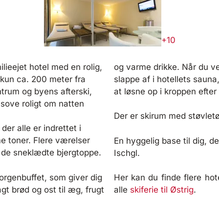
+10
lieejet hotel med en rolig,
og varme drikke. Når du v
 kun ca. 200 meter fra
slappe af i hotellets sauna
ntrum og byens afterski,
at løsne op i kroppen efter
 sove roligt om natten
Der er skirum med støvletør
er alle er indrettet i
e toner. Flere værelser
En hyggelig base til dig, d
l de sneklædte bjergtoppe.
Ischgl.
orgenbuffet, som giver dig
Her kan du finde flere hote
gt brød og ost til æg, frugt
alle
skiferie til Østrig
.