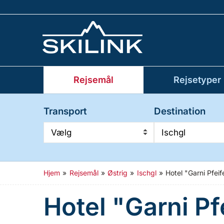
Rejsemål
Rejsetyper
Transport
Destination
Vælg
Ischgl
Hjem
»
Rejsemål
»
Østrig
»
Ischgl
»
Hotel "Garni Pfeif
Hotel "Garni Pf