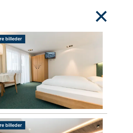
re billeder
re billeder