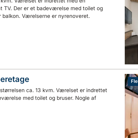
5 kvm. Værelset er indrettet med en
t TV. Der er et badeværelse med toilet og
r balkon. Værelserne er nyrenoveret.
deretage
Fle
 størrelsen ca. 13 kvm. Værelset er indrettet
værelse med toilet og bruser. Nogle af