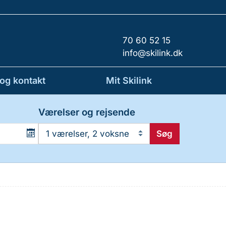
70 60 52 15
info@skilink.dk
 og kontakt
Mit Skilink
Værelser og rejsende
Søg
1 værelser, 2 voksne