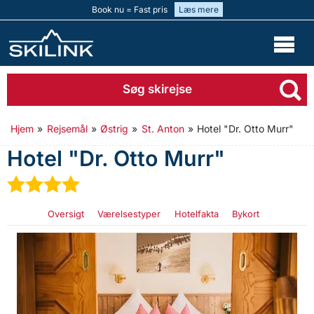
Book nu = Fast pris
Læs mere
Søg skirejse
Hjem
»
Rejsemål
»
Østrig
»
St. Anton
»
Hotel "Dr. Otto Murr"
Hotel "Dr. Otto Murr"
★
★
★
★
Oversigt
Værelsestyper
Hotelfakta
Bykort