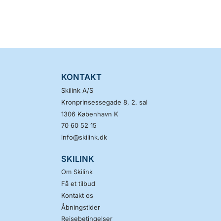
KONTAKT
Skilink A/S
Kronprinsessegade 8, 2. sal
1306
København K
70 60 52 15
info@skilink.dk
SKILINK
Om Skilink
Få et tilbud
Kontakt os
Åbningstider
Rejsebetingelser