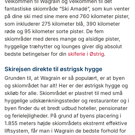
Velkommen til Wagrain og velkommen til det
fantastiske skiområde ”Ski Amadé”, som kun venter
på dine ski med sine mere end 760 kilometer pister,
som inkluderer 275 kilometer blå, 390 kilometer
røde og 95 kilometer sorte pister. De fem
skiområder med deres mange og alsidige pister,
hyggelige træhytter og lounges giver dig absolut
bedste betingelser for din
skiferie i Østrig
.
Skirejsen direkte til østrigsk hygge
Grunden til, at Wagrain er så populært, er at byen
og skiområdet har alt! Her er der østrigsk hygge og
skiløb for alle. Skiområdet er plastret til med små
hyggelige udskænkningssteder og restauranter og i
byen finder du et bredt udbud hoteller, pensionater
og ferielejligheder. På grund af byens placering i
1.855 meters højde skiområdets ekstremt effektive
liftsystem, får man i Wagrain de bedste forhold for