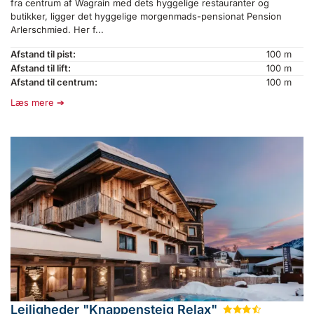
fra centrum af Wagrain med dets hyggelige restauranter og
butikker, ligger det hyggelige morgenmads-pensionat Pension
Arlerschmied. Her f...
Afstand til pist:
100 m
Afstand til lift:
100 m
Afstand til centrum:
100 m
Læs mere
Lejligheder "Knappensteig Relax"
★
★
★
½