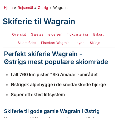
Hjem
»
Rejsemål
»
Østrig
»
Wagrain
Skiferie til Wagrain
Oversigt
Gæsteanmeldelser
Indkvartering
Bykort
Skiområdet
Pistekort Wagrain
I byen
Skileje
Perfekt skiferie Wagrain -
Østrigs mest populære skiområde
I alt 76
0 km pister ”Ski Amadé”-området
Østrigsk alpehygge i de snedækkede bjerge
Super effektivt liftsystem
Skiferie til gode gamle Wagrain i Østrig