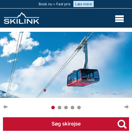
Book nu = Fast pris
Læs mere
Søg skirejse