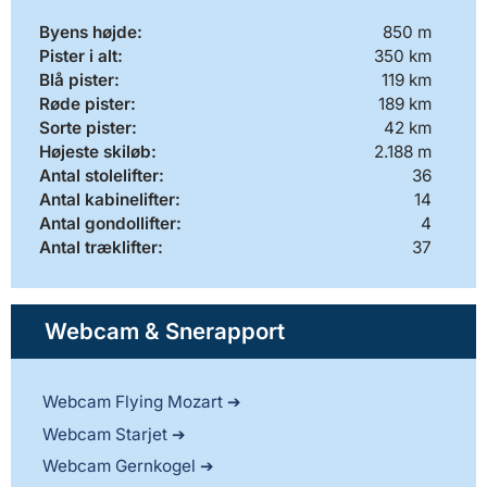
Byens højde:
850 m
Pister i alt:
350 km
Blå pister:
119 km
Røde pister:
189 km
Sorte pister:
42 km
Højeste skiløb:
2.188 m
Antal stolelifter:
36
Antal kabinelifter:
14
Antal gondollifter:
4
Antal træklifter:
37
Webcam & Snerapport
Webcam Flying Mozart
Webcam Starjet
Webcam Gernkogel