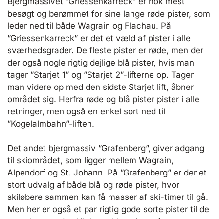
Bjergmassivet ”Griessenkarreck” er nok mest
besøgt og berømmet for sine lange røde pister, som
leder ned til både Wagrain og Flachau. På
”Griessenkarreck” er det et væld af pister i alle
sværhedsgrader. De fleste pister er røde, men der
der også nogle rigtig dejlige blå pister, hvis man
tager ”Starjet 1” og ”Starjet 2”-lifterne op. Tager
man videre op med den sidste Starjet lift, åbner
området sig. Herfra røde og blå pister pister i alle
retninger, men også en enkel sort ned til
”Kogelalmbahn”-liften.
Det andet bjergmassiv ”Grafenberg”, giver adgang
til skiområdet, som ligger mellem Wagrain,
Alpendorf og St. Johann. På ”Grafenberg” er der et
stort udvalg af både blå og røde pister, hvor
skiløbere sammen kan få masser af ski-timer til gå.
Men her er også et par rigtig gode sorte pister til de